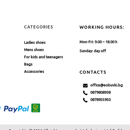
CATEGORIES
WORKING HOURS:
Mon-Fri: 9.00 – 18.00 h
Ladies shoes
Mens shoes
Sunday: day off
For kids and teenagers
Bags
Accessories
CONTACTS
office@eobuvki.bg
0879808938
0878955950