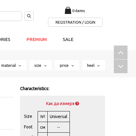
0 items
REGISTRATION / LOGIN
RIES
PREMIUM
SALE
material
size
price
heel
Characteristics:
Как да измеря
Size
№
Universal
Foot
см
--