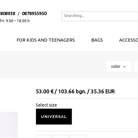
9808938
0878955950
/
ri: 9.00 – 18.00 h
S
FOR KIDS AND TEENAGERS
BAGS
ACCESSO
color
53.00 € / 103.66 bgn. / 35.36 EUR
Select size
UNIVERSAL