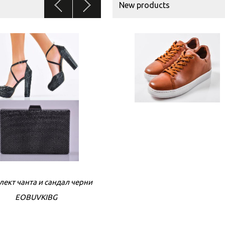
New products
ект чанта и сандал черни
Комплект чанта и сандал ч
EOBUVKIBG
EOBUVKIBG