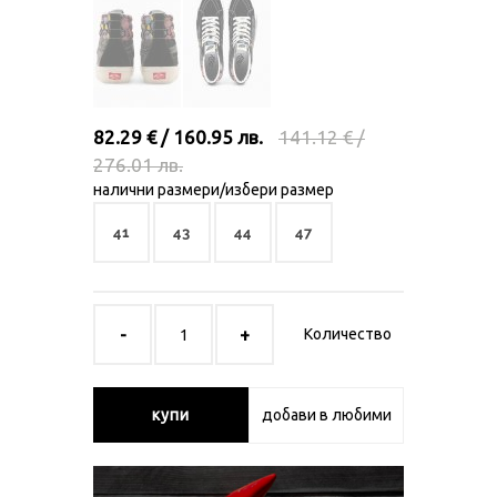
82.29 € / 160.95 лв.
141.12 € /
276.01 лв.
налични размери/избери размер
41
43
44
47
Количество
купи
добави в любими