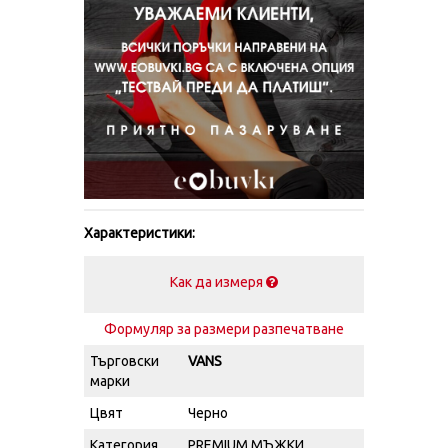
Характеристики:
Как да измеря
Формуляр за размери разпечатване
Търговски
VANS
марки
Цвят
Черно
Категория
PREMIUM МЪЖКИ