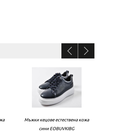
ожа
Мъжки кецове естествена кожа
Мъжки кецове
сини EOBUVKIBG