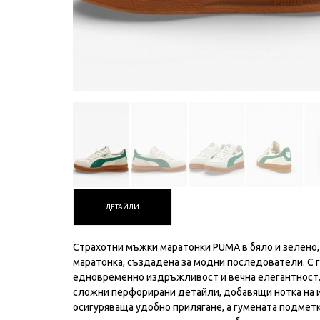
ДЕТАЙЛИ
Страхотни мъжки маратонки PUMA в бяло и зелено,
маратонка, създадена за модни последователи. С го
едновременно издръжливост и вечна елегантност. 
сложни перфорирани детайли, добавящи нотка на и
осигуряваща удобно прилягане, а гумената подмет