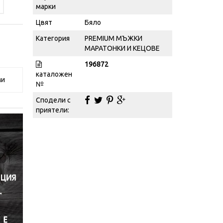
марки
Цвят
Бяло
Категория
PREMIUM МЪЖКИ
МАРАТОНКИ И КЕЦОВЕ
196872
каталожен
ми
№
Сподели с
приятели: