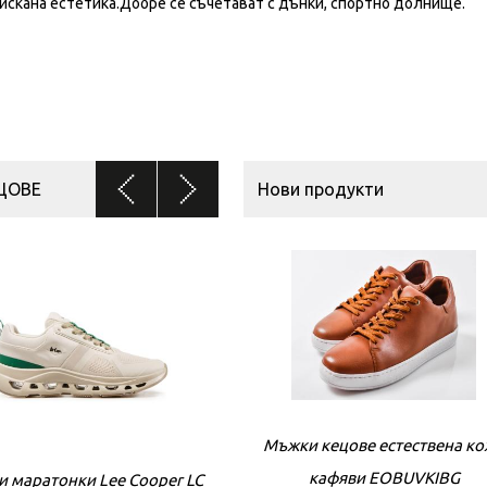
искана естетика.Добре се съчетават с дънки, спортно долнище.
ЦОВЕ
Нови продукти
Мъжки кецове естествена к
кафяви EOBUVKIBG
 маратонки Lee Cooper LC