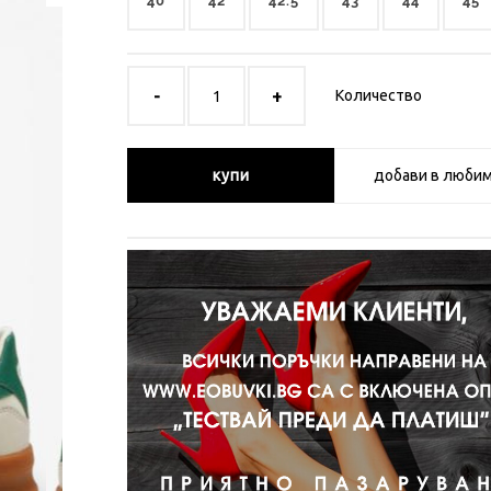
40
42
42.5
43
44
45
Количество
купи
добави в люби