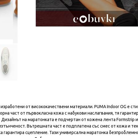
 изработени от висококачествени материали. PUMA Indoor OG е ст
рна част от първокласна кожа с набукови наслагвания, тя гаранти
Дизайнът на маратонката е подчертан от кожена лента Formstrip и
зтънченост. Вътрешната част е подплатена със смес от кожа и тек
ка гарантира сцепление. Тази универсална маратонка безпроблемн