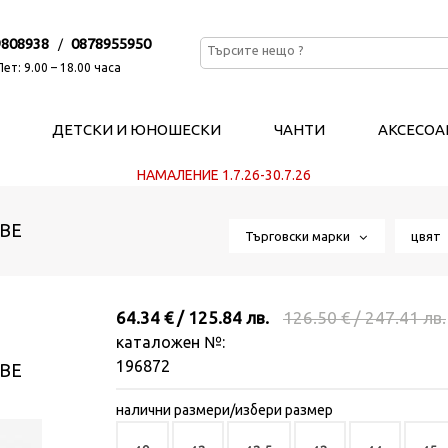
9808938
0878955950
/
ет: 9.00 – 18.00 часа
ДЕТСКИ И ЮНОШЕСКИ
ЧАНТИ
АКСЕСОА
НАМАЛЕНИЕ 1.7.26-30.7.26
ВЕ
Търговски марки
цвя
64.34 € / 125.84 лв.
126.50 € / 247.41 лв.
каталожен №:
196872
ВЕ
налични размери/избери размер