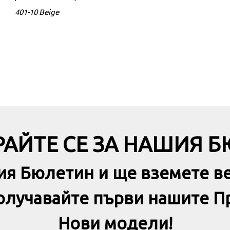
401-10 Beige
ADIDAS Zntasy Lightmotio
Lifestyle Shoe White
АЙТЕ СЕ ЗА НАШИЯ 
ия Бюлетин и ще вземете в
получавайте първи нашите П
Нови модели!