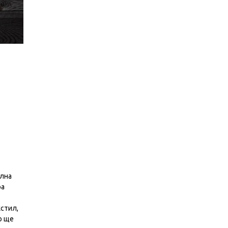
илна
ра
стил,
о ще