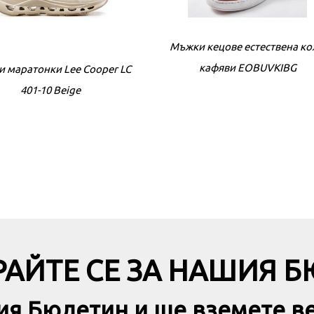
Мъжки кецове естествена к
кафяви EOBUVKIBG
 маратонки Lee Cooper LC
401-10 Beige
ADIDAS Zntasy Lightmotio
Lifestyle Shoe White
АЙТЕ СЕ ЗА НАШИЯ 
ия Бюлетин и ще вземете в