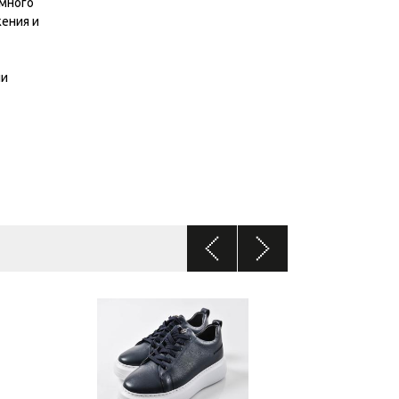
 много
жения и
ни