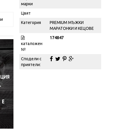
марки
Цвят
ми
Категория
PREMIUM МЪЖКИ
МАРАТОНКИ И КЕЦОВЕ
174847
каталожен
№
Сподели с
приятели: