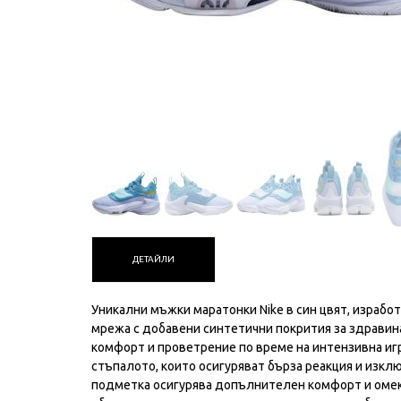
ДЕТАЙЛИ
Уникални мъжки маратонки Nike в син цвят, израбо
мрежа с добавени синтетични покрития за здравин
комфорт и проветрение по време на интензивна игр
стъпалото, които осигуряват бърза реакция и изк
подметка осигурява допълнителен комфорт и омеко