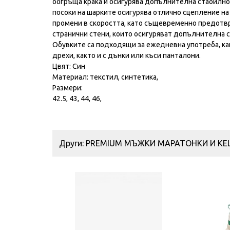
обгръща крака и осигурява допълнителна стабилнос
посоки на шарките осигурява отлично сцепление на
промени в скоростта, като същевременно предотвр
странични стени, които осигуряват допълнителна с
Обувките са подходящи за ежедневна употреба, как
дрехи, както и с дънки или къси панталони.
Цвят: Син
Материал: текстил, синтетика,
Размери:
42.5, 43, 44, 46,
Други: PREMIUM МЪЖКИ МАРАТОНКИ И КЕ