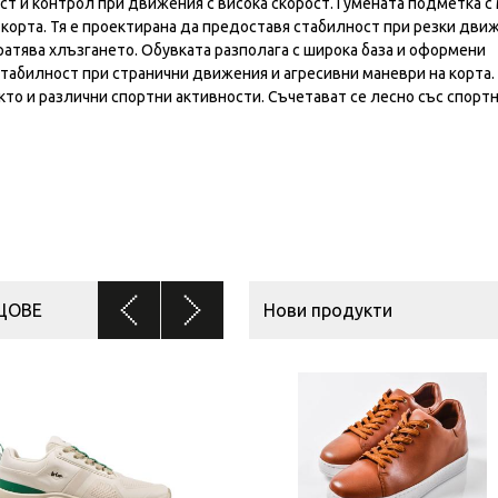
т и контрол при движения с висока скорост. Гумената подметка с
 корта. Тя е проектирана да предоставя стабилност при резки дви
атява хлъзгането. Обувката разполага с широка база и оформени
табилност при странични движения и агресивни маневри на корта.
то и различни спортни активности. Съчетават се лесно със спорт
ЦОВЕ
Нови продукти