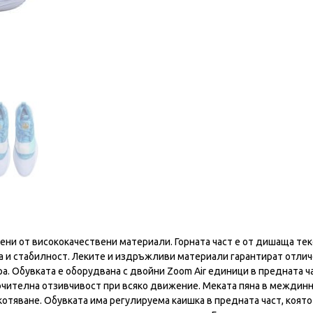
тени от висококачествени материали. Горната част е от дишаща те
а и стабилност. Леките и издръжливи материали гарантират отли
а. Обувката е оборудвана с двойни Zoom Air единици в предната ч
лючителна отзивчивост при всяко движение. Меката пяна в междин
тяване. Обувката има регулируема каишка в предната част, която