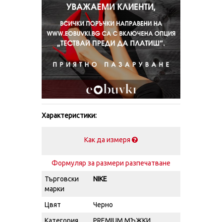
Характеристики:
Как да измеря
Формуляр за размери разпечатване
Търговски
NIKE
марки
Цвят
Черно
Категория
PREMIUM МЪЖКИ