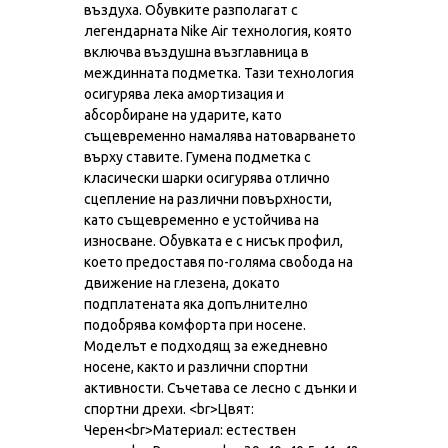
въздуха. Обувките разполагат с
легендарната Nike Air технология, която
включва въздушна възглавница в
междинната подметка. Тази технология
осигурява лека амортизация и
абсорбиране на ударите, като
същевременно намалява натоварването
върху ставите. Гумена подметка с
класически шарки осигурява отлично
сцепление на различни повърхности,
като същевременно е устойчива на
износване. Обувката е с нисък профил,
което предоставя по-голяма свобода на
движение на глезена, докато
подплатената яка допълнително
подобрява комфорта при носене.
Моделът е подходящ за ежедневно
носене, както и различни спортни
активности. Съчетава се лесно с дънки и
спортни дрехи. <br>Цвят:
Черен<br>Материал: естествен