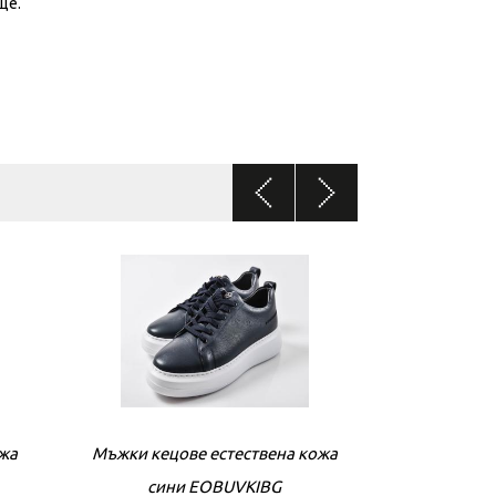
ще.
ожа
Мъжки кецове естествена кожа
Мъжки кецове
сини EOBUVKIBG