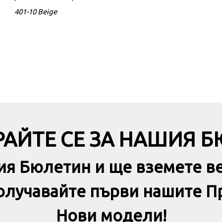
401-10 Beige
ADIDAS Zntasy Lightmotio
Lifestyle Shoe White
АЙТЕ СЕ ЗА НАШИЯ 
ия Бюлетин и ще вземете в
получавайте първи нашите П
Нови модели!