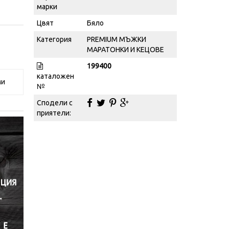
марки
Цвят
Бяло
Категория
PREMIUM МЪЖКИ
МАРАТОНКИ И КЕЦОВЕ
199400
каталожен
ми
№
Сподели с
приятели: