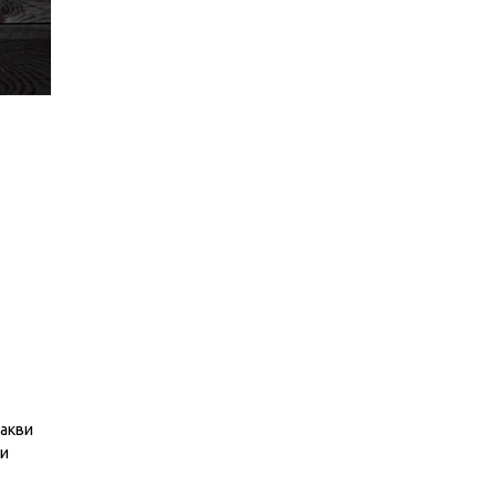
какви
ви