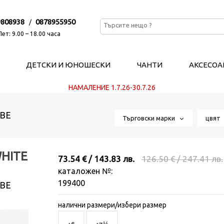
9808938
0878955950
/
ет: 9.00 – 18.00 часа
ДЕТСКИ И ЮНОШЕСКИ
ЧАНТИ
АКСЕСОА
НАМАЛЕНИЕ 1.7.26-30.7.26
ВЕ
Търговски марки
цвя
WHITE
73.54 € / 143.83 лв.
126.50 € / 247.41 лв.
каталожен №:
199400
ВЕ
налични размери/избери размер