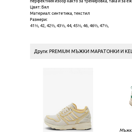
перфектния избор както за тренировка, така и за 
Цвят: Бял
Материал: синтетика, текстил
Размери:
41⅓, 42, 42⅔, 43⅓, 44, 45⅓, 46, 46⅔, 47⅓,
Други: PREMIUM МЪЖКИ МАРАТОНКИ И КЕ
Мъжки