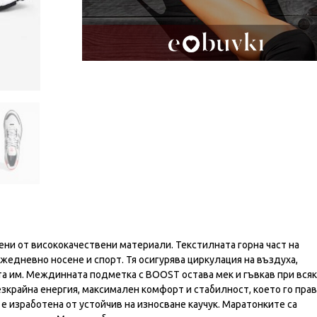
ени от висококачествени материали. Текстилната горна част на
жедневно носене и спорт. Тя осигурява циркулация на въздуха,
а им. Междинната подметка с BOOST остава мек и гъвкав при вся
езкрайна енергия, максимален комфорт и стабилност, което го пра
е изработена от устойчив на износване каучук. Маратонките са