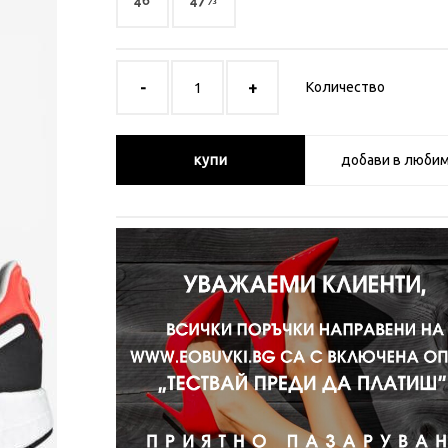
46
47⅓
Количество
купи
добави в люби