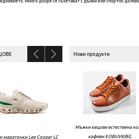
ежедневието. Много добре се съчетават с дънки или спортно долни
ЦОВЕ
Нови продукти
Мъжки кецове естествена к
кафяви EOBUVKIBG
 маратонки Lee Cooper LC