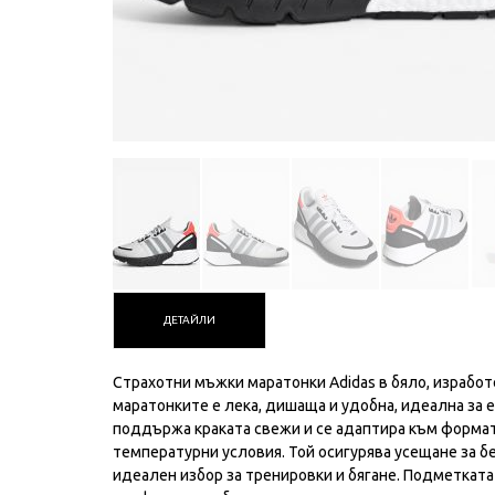
ДЕТАЙЛИ
Страхотни мъжки маратонки Adidas в бяло, изработ
маратонките е лека, дишаща и удобна, идеална за е
поддържа краката свежи и се адаптира към формат
температурни условия. Той осигурява усещане за б
идеален избор за тренировки и бягане. Подметката 