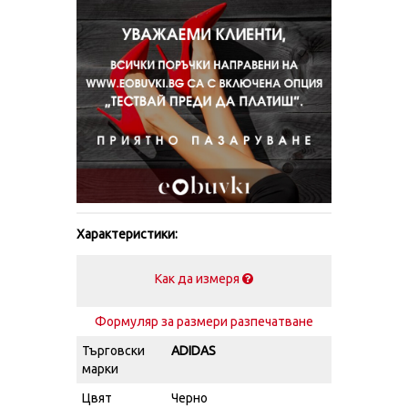
Характеристики:
Как да измеря
Формуляр за размери разпечатване
Търговски
ADIDAS
марки
Цвят
Черно