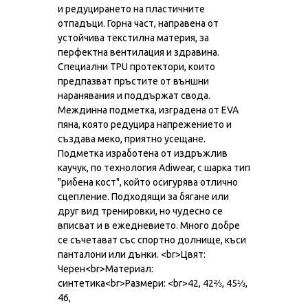
и редуцирането на пластичните
отпадъци. Горна част, направена от
устойчива текстилна материя, за
перфектна вентилация и здравина.
Специални TPU протектори, които
предпазват пръстите от външни
наранявания и поддържат свода.
Междинна подметка, изградена от EVA
пяна, която редуцира напрежението и
създава меко, приятно усещане.
Подметка изработена от издръжлив
каучук, по технология Adiwear, с шарка тип
"рибена кост", който осигурява отлично
сцепление. Подходящи за бягане или
друг вид тренировки, но чудесно се
вписват и в ежедневието. Много добре
се съчетават със спортно долнище, къси
панталони или дънки. <br>Цвят:
Черен<br>Материал:
синтетика<br>Размери: <br>42, 42⅔, 45⅓,
46,