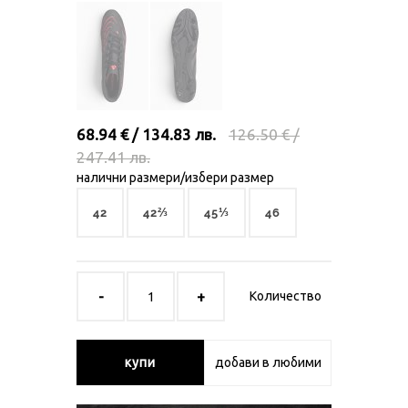
68.94 € / 134.83 лв.
126.50 € /
247.41 лв.
налични размери/избери размер
42
42⅔
45⅓
46
Количество
купи
добави в любими