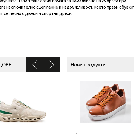
бувката. Тази технология помага за намаляване на умората при
га изключително сцепление и издръжливост, което прави обувки
т се лесно с дънки и спортни дрехи.
ЦОВЕ
Нови продукти