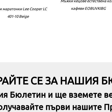
Мъжки кецове естествена к
кафяви EOBUVKIBG
 маратонки Lee Cooper LC
401-10 Beige
ADIDAS Zntasy Lightmotio
Lifestyle Shoe White
АЙТЕ СЕ ЗА НАШИЯ 
ия Бюлетин и ще вземете в
получавайте първи нашите П