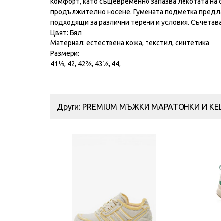
комфорт, като същевременно запазва лекотата на о
продължително носене. Гумената подметка предла
подходящи за различни терени и условия. Съчетава
Цвят: Бял
Материал: естествена кожа, текстил, синтетика
Размери:
41⅓, 42, 42⅔, 43⅓, 44,
Други: PREMIUM МЪЖКИ МАРАТОНКИ И КЕ