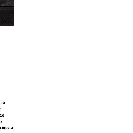
н и
о
да
ка
ация и