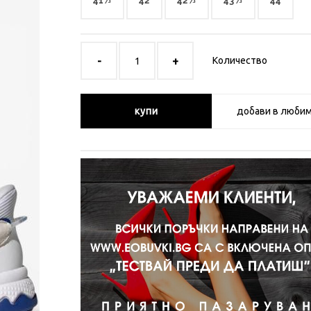
41⅓
42
42⅔
43⅓
44
Количество
купи
добави в люби