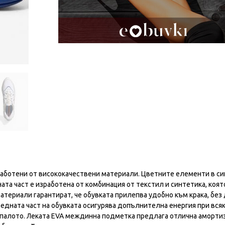
работени от висококачествени материали. Цветните елементи в си
ата част е изработена от комбинация от текстил и синтетика, коят
териали гарантират, че обувката прилепва удобно към крака, без 
редната част на обувката осигурява допълнителна енергия при вся
палото. Леката EVA междинна подметка предлага отлична амортиз