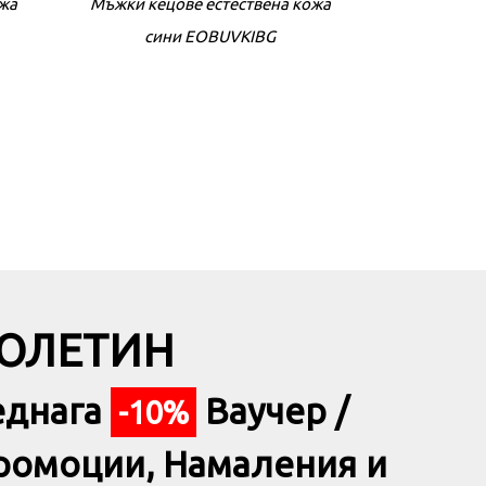
ожа
Мъжки кецове естествена кожа
Мъжки кецове
сини EOBUVKIBG
n+
ADIDAS Sportswear Advantage
ADIDAS Pred
Premium Shoes Grey
Ground 
БЮЛЕТИН
еднага
Ваучер /
-10%
ромоции, Намаления и