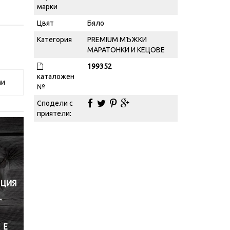
марки
Цвят
Бяло
Категория
PREMIUM МЪЖКИ
МАРАТОНКИ И КЕЦОВЕ
199352
каталожен
ми
№
Сподели с
приятели: