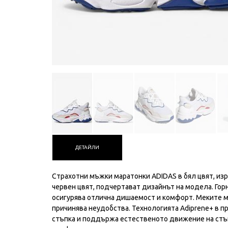
ДЕТАЙЛИ
Страхотни мъжки маратонки ADIDAS в бял цвят, из
червен цвят, подчертават дизайнът на модела. Горн
осигурява отлична дишаемост и комфорт. Меките ма
причинява неудобства. Технологията Adiprene+ в п
стъпка и поддържа естественото движение на стъ