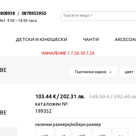
9808938
0878955950
/
ет: 9.00 – 18.00 часа
ДЕТСКИ И ЮНОШЕСКИ
ЧАНТИ
АКСЕСОА
НАМАЛЕНИЕ 1.7.26-30.7.26
ВЕ
Търговски марки
цвя
103.44 € / 202.31 лв.
149.50 € / 292.40 л
каталожен №:
199352
ВЕ
налични размери/избери размер