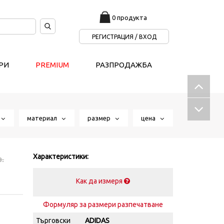
0 продукта
РЕГИСТРАЦИЯ / ВХОД
РИ
PREMIUM
РАЗПРОДАЖБА
т
материал
размер
цена
Характеристики:
в.
Как да измеря
Формуляр за размери разпечатване
Търговски
ADIDAS