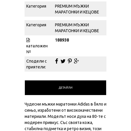
Категория
PREMIUM МЪЖКИ
МАРАТОНКИ И КЕЦОВЕ
Категория
PREMIUM МЪЖКИ
МАРАТОНКИ И КЕЦОВЕ
188938
каталожен
№
Сподели с
приятели:
ДЕТАЙЛИ
Чудесни мъжки маратонки Adidas в бяло и
синьо, изработени от висококачествени
материали. Моделът носи духа на 80-те с
модерен привкус. Със своята кожа,
стабилна подметка и ретро визия, този