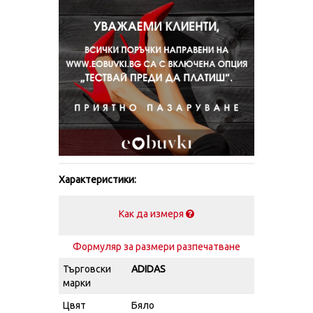
Характеристики:
Как да измеря
Формуляр за размери разпечатване
Търговски
ADIDAS
марки
Цвят
Бяло