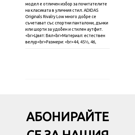
модел е отличен избор за почитателите
на класиката в уличния стил. ADIDAS
Originals Rivalry Low много добре се
съчетават със спортни панталони, дънки
или шорти за удобен и стилен аутфит.
<br>Цвят: Бял<br>Материал: естествен
велур<br>Размери: <br>44, 45⅓, 46,
АБОНИРАЙТЕ
СЕ ЗА НАШИЯ