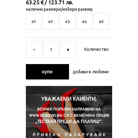
63.25 € / 123.71 лв.
налични размери/избери размер
41
42
43
44
45
Количество
купи
добави в любими