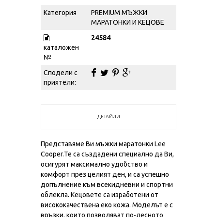
Категория
PREMIUM МЪЖКИ
МАРАТОНКИ И КЕЦОВЕ
24584
каталожен
№
Сподели с
приятели:
ДЕТАЙЛИ
Представяме Ви мъжки маратонки Lee
Cooper.Те са създадени специално да Ви,
осигурят максимално удобство и
комфорт през целият ден, и са успешно
допълнение към всекидневни и спортни
облекла. Кецовете са изработени от
висококачественa еко кожа. Моделът е с
връзки, които позволяват по-лесното