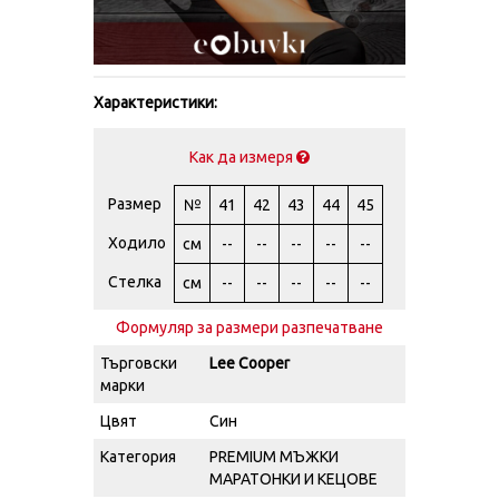
Характеристики:
Как да измеря
Размер
№
41
42
43
44
45
Ходило
см
--
--
--
--
--
Стелка
см
--
--
--
--
--
Формуляр за размери разпечатване
Търговски
Lee Cooper
марки
Цвят
Син
Категория
PREMIUM МЪЖКИ
МАРАТОНКИ И КЕЦОВЕ