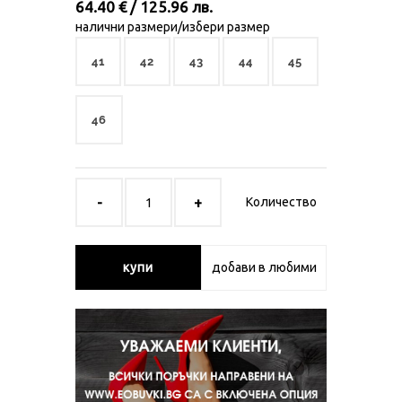
64.40 € / 125.96 лв.
налични размери/избери размер
41
42
43
44
45
46
Количество
купи
добави в любими