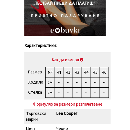
Характеристики:
Как да измеря
Размер
№
41
42
43
44
45
46
Ходило
см
--
--
--
--
--
--
Стелка
см
--
--
--
--
--
--
Формуляр за размери разпечатване
Търговски
Lee Cooper
марки
Цвят
Черно