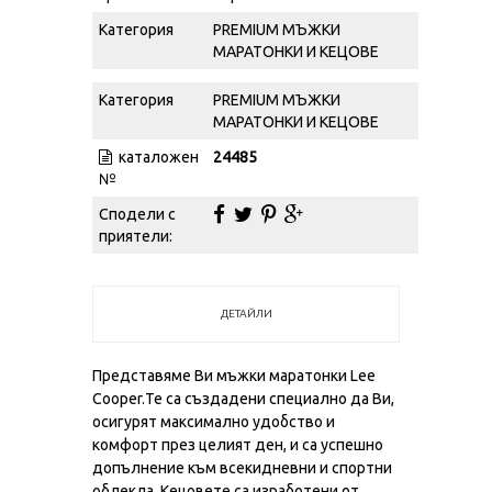
Категория
PREMIUM МЪЖКИ
МАРАТОНКИ И КЕЦОВЕ
Категория
PREMIUM МЪЖКИ
МАРАТОНКИ И КЕЦОВЕ
каталожен
24485
№
Сподели с
приятели:
ДЕТАЙЛИ
Представяме Ви мъжки маратонки Lee
Cooper.Те са създадени специално да Ви,
осигурят максимално удобство и
комфорт през целият ден, и са успешно
допълнение към всекидневни и спортни
облекла. Кецовете са изработени от