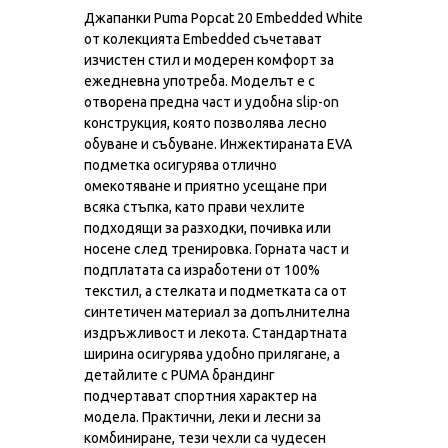
Джапанки Puma Popcat 20 Embedded White
от колекцията Embedded съчетават
изчистен стил и модерен комфорт за
ежедневна употреба. Моделът е с
отворена предна част и удобна slip-on
конструкция, която позволява лесно
обуване и събуване. Инжектираната EVA
подметка осигурява отлично
омекотяване и приятно усещане при
всяка стъпка, като прави чехлите
подходящи за разходки, почивка или
носене след тренировка. Горната част и
подплатата са изработени от 100%
текстил, а стелката и подметката са от
синтетичен материал за допълнителна
издръжливост и лекота. Стандартната
ширина осигурява удобно прилягане, а
детайлите с PUMA брандинг
подчертават спортния характер на
модела. Практични, леки и лесни за
комбиниране, тези чехли са чудесен