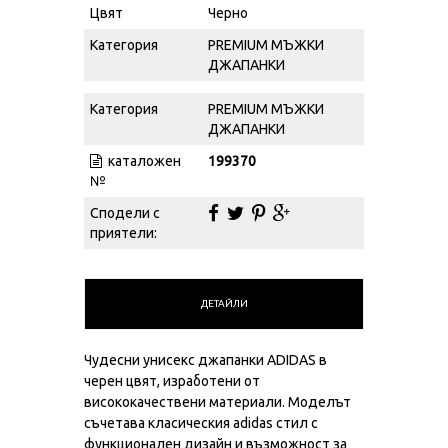
Цвят
Черно
Категория
PREMIUM МЪЖКИ
ДЖАПАНКИ
Категория
PREMIUM МЪЖКИ
ДЖАПАНКИ
каталожен
199370
№
Сподели с
приятели:
ДЕТАЙЛИ
Чудесни унисекс джапанки ADIDAS в
черен цвят, изработени от
висококачествени материали. Моделът
съчетава класическия adidas стил с
функционален дизайн и възможност за