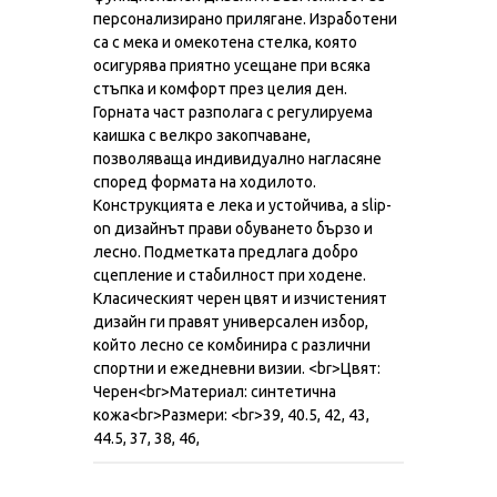
персонализирано прилягане. Изработени
са с мека и омекотена стелка, която
осигурява приятно усещане при всяка
стъпка и комфорт през целия ден.
Горната част разполага с регулируема
каишка с велкро закопчаване,
позволяваща индивидуално нагласяне
според формата на ходилото.
Конструкцията е лека и устойчива, а slip-
on дизайнът прави обуването бързо и
лесно. Подметката предлага добро
сцепление и стабилност при ходене.
Класическият черен цвят и изчистеният
дизайн ги правят универсален избор,
който лесно се комбинира с различни
спортни и ежедневни визии. <br>Цвят:
Черен<br>Материал: синтетична
кожа<br>Размери: <br>39, 40.5, 42, 43,
44.5, 37, 38, 46,