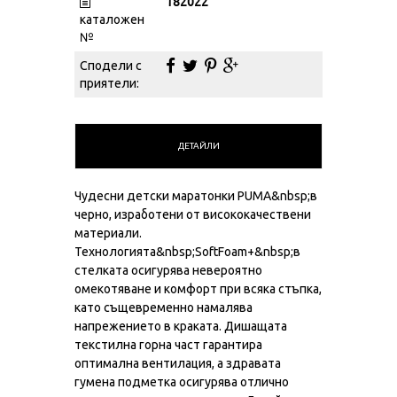
182022
каталожен
№
Сподели с
приятели:
ДЕТАЙЛИ
Чудесни детски маратонки PUMA&nbsp;в
черно, изработени от висококачествени
материали.
Технологията&nbsp;SoftFoam+&nbsp;в
стелката осигурява невероятно
омекотяване и комфорт при всяка стъпка,
като същевременно намалява
напрежението в краката. Дишащата
текстилна горна част гарантира
оптимална вентилация, а здравата
гумена подметка осигурява отлично