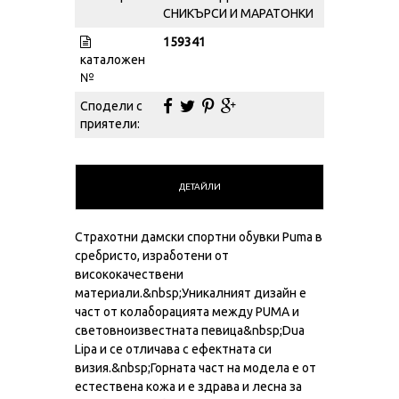
СНИКЪРСИ И МАРАТОНКИ
159341
каталожен
№
Сподели с
приятели:
ДЕТАЙЛИ
Страхотни дамски спортни обувки Puma в
сребристо, изработени от
висококачествени
материали.&nbsp;Уникалният дизайн е
част от колаборацията между PUMA и
световноизвестната певица&nbsp;Dua
Lipa и се отличава с ефектната си
визия.&nbsp;Горната част на модела е от
естествена кожа и е здрава и лесна за