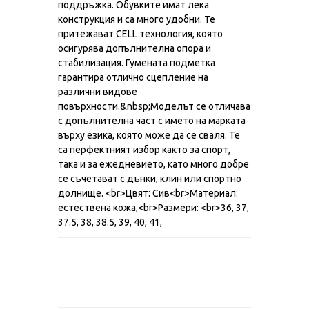
поддръжка. Обувките имат лека
конструкция и са много удобни. Те
притежават CELL технология, която
осигурява допълнителна опора и
стабилизация. Гумената подметка
гарантира отлично сцепление на
различни видове
повърхности.&nbsp;Моделът се отличава
с допълнителна част с името на марката
върху езика, която може да се сваля. Те
са перфектният избор както за спорт,
така и за ежедневието, като много добре
се съчетават с дънки, клин или спортно
долнище. <br>Цвят: Сив<br>Материал:
естествена кожа,<br>Размери: <br>36, 37,
37.5, 38, 38.5, 39, 40, 41,