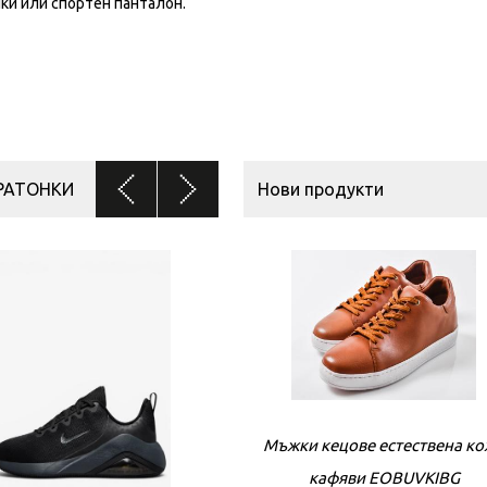
ънки или спортен панталон.
АРАТОНКИ
Нови продукти
Мъжки кецове естествена к
кафяви EOBUVKIBG