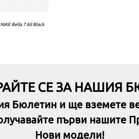
NIKE Bella 7 All Black
ADIDAS Rapidmove Adv 2 Trai
Shoes Plum
АЙТЕ СЕ ЗА НАШИЯ 
ия Бюлетин и ще вземете в
получавайте първи нашите П
Нови модели!