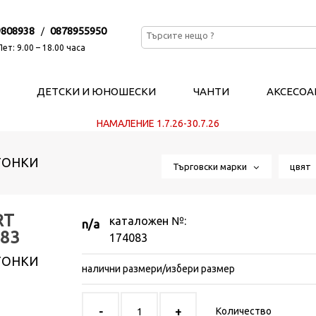
9808938
0878955950
/
ет: 9.00 – 18.00 часа
ДЕТСКИ И ЮНОШЕСКИ
ЧАНТИ
АКСЕСОА
НАМАЛЕНИЕ 1.7.26-30.7.26
ТОНКИ
Търговски марки
цвя
RT
каталожен №:
n/a
83
174083
ТОНКИ
налични размери/избери размер
Количество