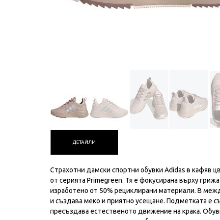
ДЕТАЙЛИ
Страхотни дамски спортни обувки Adidas в кафяв 
от сериятa Primegreen. Тя е фокусирана върху гри
изработено от 50% рециклирани материали. В межд
и създава меко и приятно усещане. Подметката е съ
пресъздава естественото движение на крака. Обувк