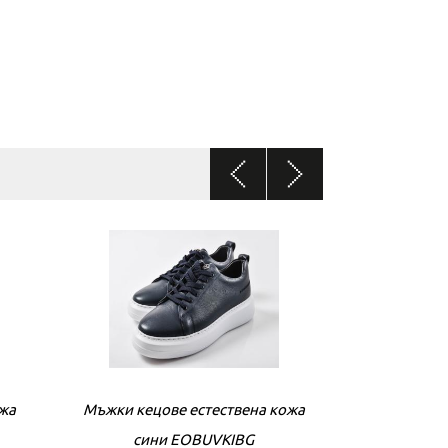
ожа
Мъжки кецове естествена кожа
Мъжки кецове
сини EOBUVKIBG