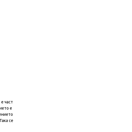
 е част
ието е
ението
Така се