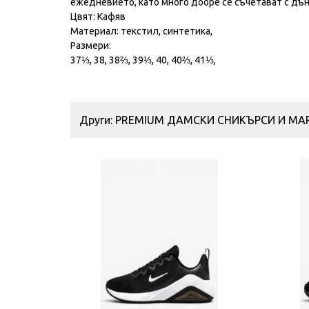
ежедневието, като много добре се съчетават с д
Цвят: Кафяв
Материал: текстил, синтетика,
Размери:
37⅓, 38, 38⅔, 39⅓, 40, 40⅔, 41⅓,
Други: PREMIUM ДАМСКИ СНИКЪРСИ И М