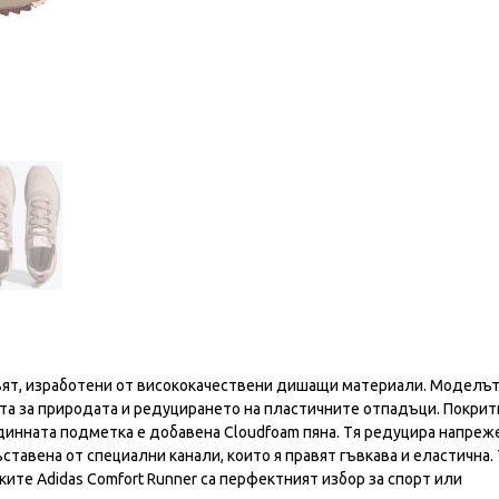
цвят, изработени от висококачествени дишащи материали. Моделът
жата за природата и редуцирането на пластичните отпадъци. Покрит
инната подметка е добавена Cloudfoam пяна. Tя редуцира напреж
ставена от специални канали, които я правят гъвкава и еластична. 
ите Adidas Comfort Runner са перфектният избор за спорт или