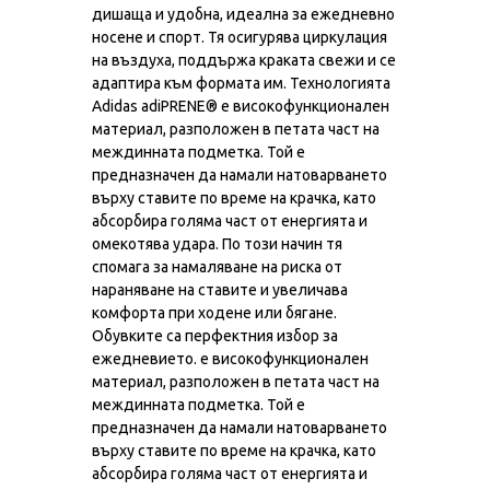
дишаща и удобна, идеална за ежедневно
носене и спорт. Тя осигурява циркулация
на въздуха, поддържа краката свежи и се
адаптира към формата им. Технологията
Аdidas adiPRENE® е високофункционален
материал, разположен в петата част на
междинната подметка. Той е
предназначен да намали натоварването
върху ставите по време на крачка, като
абсорбира голяма част от енергията и
омекотява удара. По този начин тя
спомага за намаляване на риска от
нараняване на ставите и увеличава
комфорта при ходене или бягане.
Обувките са перфектния избор за
ежедневието. е високофункционален
материал, разположен в петата част на
междинната подметка. Той е
предназначен да намали натоварването
върху ставите по време на крачка, като
абсорбира голяма част от енергията и