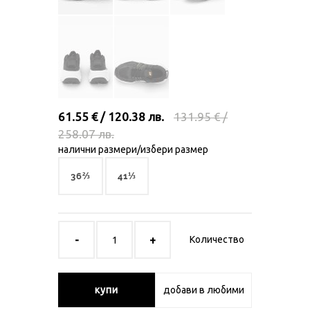
61.55 € / 120.38 лв.
131.95 € /
258.07 лв.
налични размери/избери размер
36⅔
41⅓
Количество
купи
добави в любими