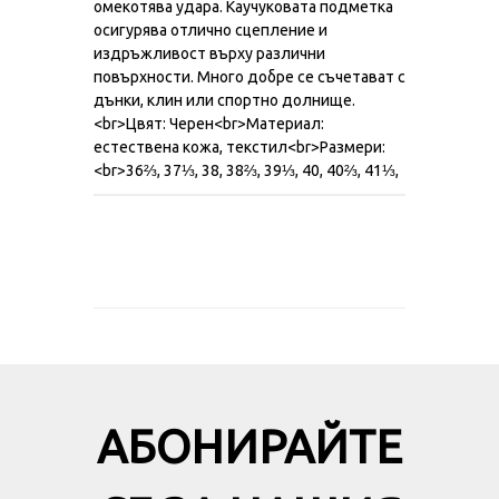
омекотява удара. Каучуковата подметка
осигурява отлично сцепление и
издръжливост върху различни
повърхности. Много добре се съчетават с
дънки, клин или спортно долнище.
<br>Цвят: Черен<br>Материал:
естествена кожа, текстил<br>Размери:
<br>36⅔, 37⅓, 38, 38⅔, 39⅓, 40, 40⅔, 41⅓,
АБОНИРАЙТЕ