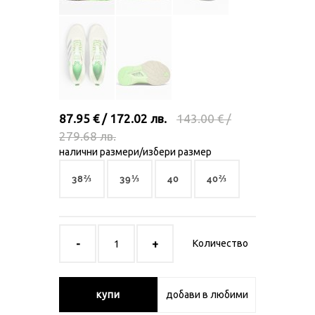
87.95 € / 172.02 лв.
143.00 € /
279.68 лв.
налични размери/избери размер
38⅔
39⅓
40
40⅔
Количество
купи
добави в любими