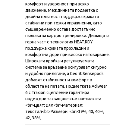
комфорт и увереност при всяко
движение. Междинната подметка с
двойна плътност поддържа краката
стабилни при тежки упражнения, като
същевременно остава достатъчно
гъвкава за кардио тренировки. Дишащата
горна част с технология HEAT.RDY
поддържа краката прохладни и
комфортни дори при високо натоварване.
Широката кройка и регулируемата
система за връзване осигуряват сигурно
и удобно прилягане, а Geofit Sensepods
добавят стабилност и комфорт в
областта на петата. Подметката Adiwear
6 с Traxion сцепление гарантира
надеждно захващане към настилката.
<br>Цвят: Бял<br>Материал:
текстил<br>Размери: <br>39⅓, 40, 40⅔,
42, 38⅔,