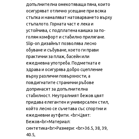
допълнителна омекотяваща пяна, които
осигуряват отлично усещане при всяка
стъпка и намаляват натоварването върху
стъпалото. Горната част е лека и
устойчива, с подплатена каишка за по-
голям комфорт и стабилно прилягане.
Slip-on дизайнът позволява лесно
обуване и събуване, което ги прави
практични за плаж, басейн или
ежедневна употреба. Подметката е
здрава и осигурява добро сцепление
върху различни повърхности, а
повдигнатите странични ръбове
допринасят за допълнителна
стабилност. Неутралният бежов цвят
придава елегантен и универсален стил,
който лесно се съчетава със спортни и
ежедневни аутфити. <br>Цвят:
Бежов<br>Материал:
синтетика<br>Размери: <br>36.5, 38, 39,
40.5,