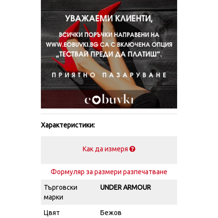
Характеристики:
Как да измеря
Формуляр за размери разпечатване
Търговски
UNDER ARMOUR
марки
Цвят
Бежов