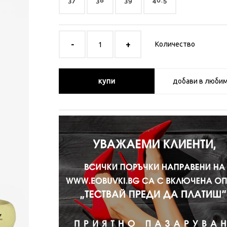
37
38
39
40.5
Количество
купи
добави в люби