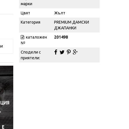
марки
Цвят
Жълт
Категория
PREMIUM ДАМСКИ
ДЖАПАНКИ
каталожен
201498
№
ми
Сподели с
приятели: