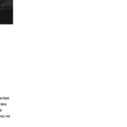
целия
сяка
а
а, на