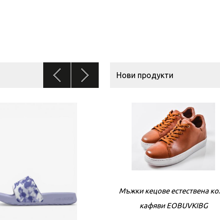
Нови продукти
Мъжки кецове естествена к
кафяви EOBUVKIBG