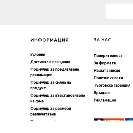
ИНФОРМАЦИЯ
ЗА НАС
Условия
Поверителност
Доставка и плащания
За фирмата
Формуляр за предявяване
Нашата мисия
рекламации
Полезни съвети
Формуляр за смяна на
Търговска гаранция
продукт
Връщане
Формуляр за възстановяване
Рекламации
на сума
Формуляр за размери
разпечатване
Политика на бисквитките
Политика за Поверителност