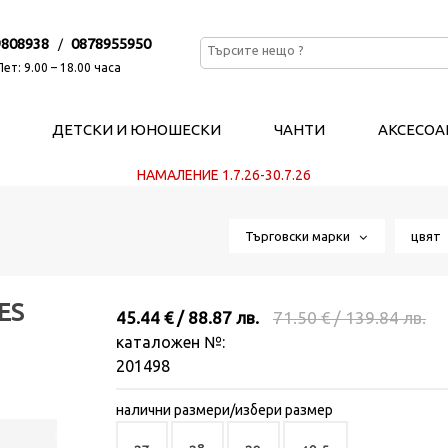
9808938
0878955950
/
ет: 9.00 – 18.00 часа
ДЕТСКИ И ЮНОШЕСКИ
ЧАНТИ
АКСЕСОА
НАМАЛЕНИЕ 1.7.26-30.7.26
Търговски марки
цвя
ES
45.44 € / 88.87 лв.
71.50 € / 139.84 лв.
каталожен №:
201498
налични размери/избери размер