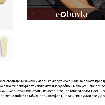
low са създадени за максимален комфорт и усещане за лекота през 
A пяна, те осигуряват изключително удобно и меко усещане при в
 а минималистичният стил и изчистените цветове ги правят лесни з
подметка добавя стабилност и комфорт, независимо дали сте у дом