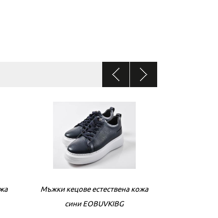
ожа
Мъжки кецове естествена кожа
Мъжки кецове
сини EOBUVKIBG