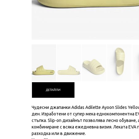
ДЕТАЙЛИ
Чудесни джапанки Аdidas Adilette Ayoon Slides Yel
ден. Изработени от супер мека еднокомпонентна EV
стъпка. Slip-on дизайнът позволява лесно обуване,
комбиниране с всяка ежедневна визия. Леката EVA 
разходка или в движение.