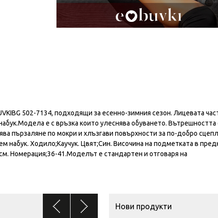
VKIBG 502-7134, подходящи за есенно-зимния сезон. Лицевата час
абук.Модела е с връзка които улеснява обуването. Вътрешността 
лява пързаляне по мокри и хлъзгави повърхности за по-добро сцеп
 набук. Ходило;Каучук. Цвят;Син. Височина на подметката в пред
3 см. Номерация;36-41.Моделът е стандартен и отговаря на
Нови продукти