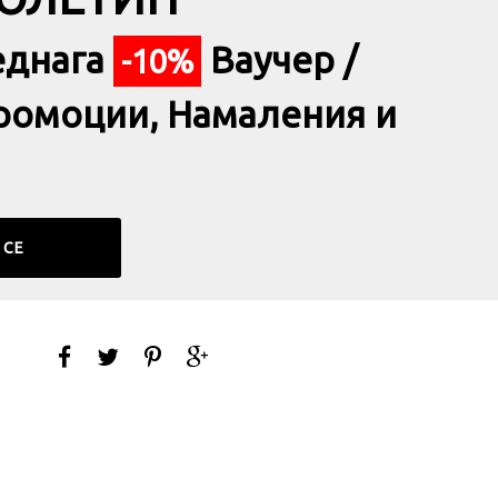
БЮЛЕТИН
еднага
Ваучер /
-10%
ромоции, Намаления и