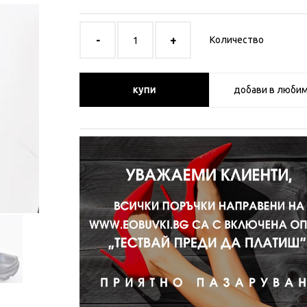
Количество
купи
добави в люби