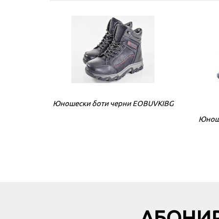
Юношески боти черни EOBUVKIBG
Юноше