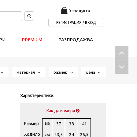
0 продукта
РЕГИСТРАЦИЯ / ВХОД
РИ
PREMIUM
РАЗПРОДАЖБА
т
материал
размер
цена
Характеристики:
Как да измеря
Размер
№
37
38
41
Ходило
см
23,5
24
25,5