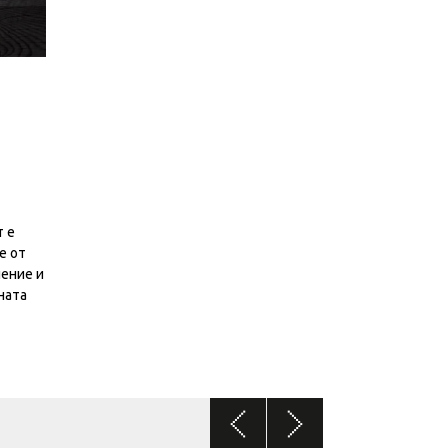
т е
е от
ление и
ната