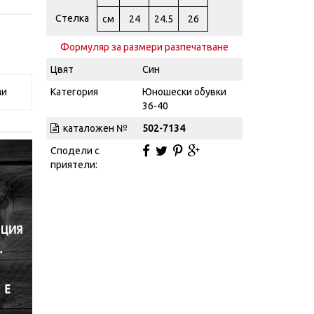
Стелка
см
24
24.5
26
Формуляр за размери разпечатване
Цвят
Син
ми
Категория
Юношески обувки
36-40
каталожен №
502-7134
Сподели с
приятели: