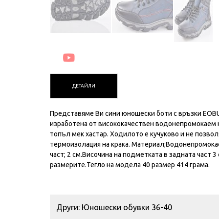
ДЕТАЙЛИ
Представяме Ви сини юношески боти с връзки EOBU
изработена от висококачествен водонепромокаем н
топъл мек хастар. Ходилото е кучуково и не позво
термоизолация на крака. Материал;Водонепромокаем
част; 2 см.Височина на подметката в задната част 
размерите.Тегло на модела 40 размер 414 грама.
Други: Юношески обувки 36-40