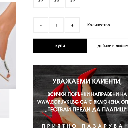
36
39
40
Количество
купи
добави в люби