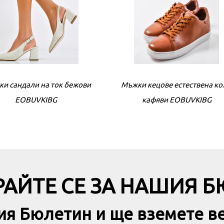
ки сандали на ток бeжови
Мъжки кецове естествена к
Дамски сандали на ток бe
EOBUVKIBG
кафяви EOBUVKIBG
EOBUVKIBG
АЙТЕ СЕ ЗА НАШИЯ 
ия Бюлетин и ще вземете в