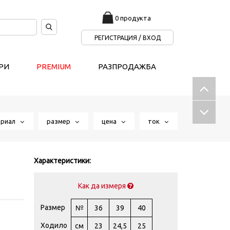
0 продукта
РЕГИСТРАЦИЯ / ВХОД
РИ
PREMIUM
РАЗПРОДАЖБА
ериал
размер
цена
ток
Характеристики:
Как да измеря
Размер
№
36
39
40
Ходило
см
23
24,5
25