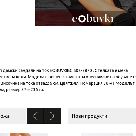
дамски сандали на ток EOBUVKIBG 502-7870 . Стелката е мека
ствена кожа. Модела е решен с каишка за улесняване на обуването
. Височина на тока отзад; 6 см. Цвят;Бял. Номерация:36-41 Моделът
, размер 37 е 236 гр.
кожа
Нови продукти