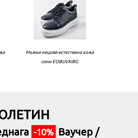
ожа
ли
Мъжки кецове естествена кожа
Дамски сандали на ток бeжови
Мъжки кецове
Дамски 
сини EOBUVKIBG
EOBUVKIBG
БЮЛЕТИН
еднага
Ваучер /
-10%