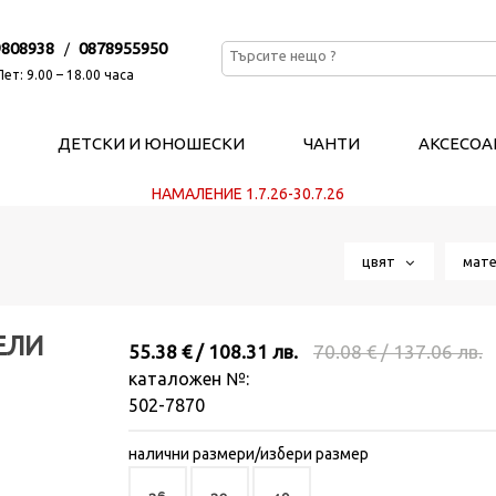
9808938
0878955950
/
ет: 9.00 – 18.00 часа
ДЕТСКИ И ЮНОШЕСКИ
ЧАНТИ
АКСЕСОА
НАМАЛЕНИЕ 1.7.26-30.7.26
цвят
мат
EЛИ
55.38 € / 108.31 лв.
70.08 € / 137.06 лв.
каталожен №:
502-7870
налични размери/избери размер