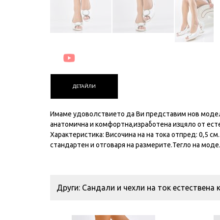
ДЕТАЙЛИ
Имаме удоволствието да Ви представим нов модел 
анатомична и комфортна,изработена изцяло от есте
Характеристика: Височина на на тока отпред: 0,5 см
стандартен и отговаря на размерите.Тегло на модела
Други: Сандали и чехли на ток естествена 