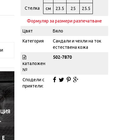
Стелка
см
23.5
25
25.5
Формуляр за размери разпечатване
Цвят
Бяло
Категория
Сандали и чехли на ток
естествена кожа
ми
502-7870
каталожен
№
Сподели с
приятели: