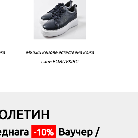
ожа
ли
Мъжки кецове естествена кожа
Дамски сандали на ток бeжови
Мъжки кецове
Дамски 
сини EOBUVKIBG
EOBUVKIBG
БЮЛЕТИН
еднага
Ваучер /
-10%