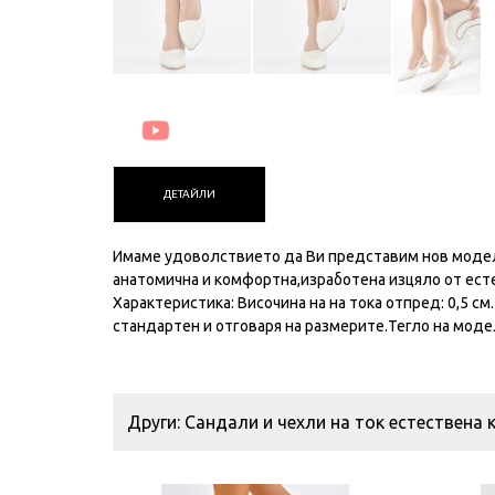
ДЕТАЙЛИ
Имаме удоволствието да Ви представим нов модел 
анатомична и комфортна,изработена изцяло от есте
Характеристика: Височина на на тока отпред: 0,5 см
стандартен и отговаря на размерите.Тегло на модела
Други: Сандали и чехли на ток естествена 