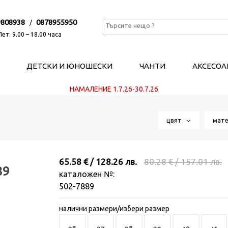
9808938
0878955950
/
ет: 9.00 – 18.00 часа
ДЕТСКИ И ЮНОШЕСКИ
ЧАНТИ
АКСЕСОА
НАМАЛЕНИЕ 1.7.26-30.7.26
цвят
мат
65.58 € / 128.26 лв.
80.28 € / 157.01 лв.
89
каталожен №:
502-7889
налични размери/избери размер