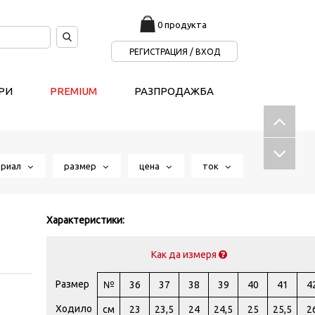
0 продукта
РЕГИСТРАЦИЯ / ВХОД
РИ
PREMIUM
РАЗПРОДАЖБА
ериал
размер
цена
ток
Характеристики:
Как да измеря
Размер
№
36
37
38
39
40
41
4
Ходило
см
23
23,5
24
24,5
25
25,5
2