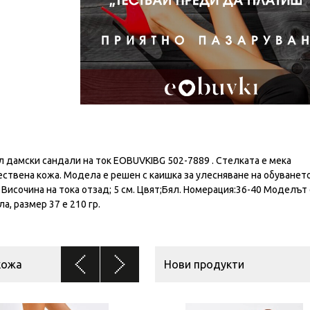
дамски сандали на ток EOBUVKIBG 502-7889 . Стелката е мека
ствена кожа. Модела е решен с каишка за улесняване на обуването
. Височина на тока отзад; 5 см. Цвят;Бял. Номерация:36-40 Моделът
, размер 37 е 210 гр.
кожа
Нови продукти