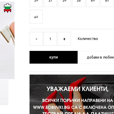
36
37
38
39
40
41
42
Количество
купи
добави в люби