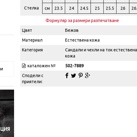
Стелка
см
23.5
24
24.5
25
25.5
26
26
Формуляр за размери разпечатване
Цвят
Бежов
Материал
Естествена кожа
Категория
Сандали и чехли на ток естествена
кожа
каталожен №
502-7889
ми
Сподели с
приятели: