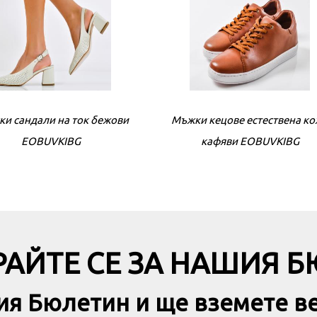
ки сандали на ток бeжови
Мъжки кецове естествена к
Дамски сандали на ток бe
EOBUVKIBG
кафяви EOBUVKIBG
EOBUVKIBG
АЙТЕ СЕ ЗА НАШИЯ 
ия Бюлетин и ще вземете в