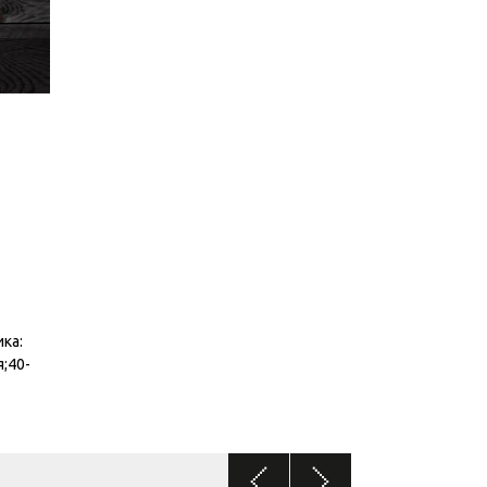
ка:
я;40-