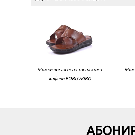
Други: Мъжки чехли и сандали
Мъжки чехли естествена кожа
Мъжк
кафяви EOBUVKIBG
АБОНИР