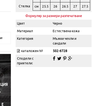
Стелка
см
25.5
26
26.5
27
27.5
Формуляр за размери разпечатване
Цвят
Черно
Материал
Естествена кожа
ми
Категория
Мъжки чехли и
сандали
каталожен №
502-6728
Сподели с
приятели: