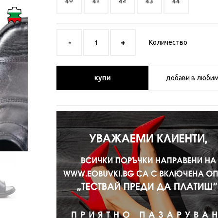
40
41
42
43
44
Количество
купи
добави в люби