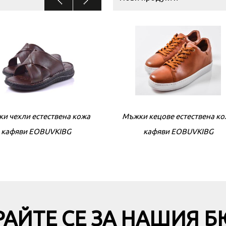
Нови продукти
и чехли естествена кожа
Мъжки кецове естествена к
Мъжки сандали естествена 
кафяви EOBUVKIBG
кафяви EOBUVKIBG
черни EOBUVKIBG
АЙТЕ СЕ ЗА НАШИЯ 