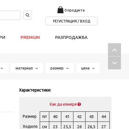
0 продукта
РЕГИСТРАЦИЯ / ВХОД
РИ
PREMIUM
РАЗПРОДАЖБА
т
материал
размер
цена
Характеристики:
Как да измеря
Размер
№
40
41
42
43
44
Ходило
см
25
25,5
26
26,5
27