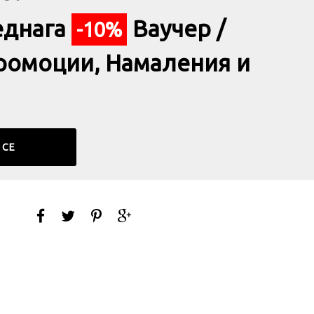
еднага
Ваучер /
-10%
ромоции, Намаления и