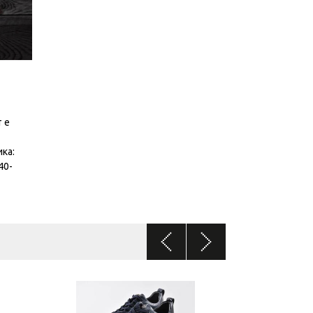
 е
ка:
40-