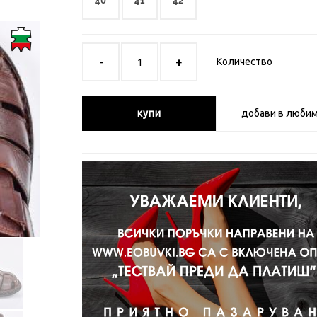
40
41
42
Количество
купи
добави в люби