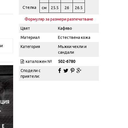
Стелка
см
25.5
26
26.5
Формуляр за размери разпечатване
Цвят
Кафяво
Материал
Естествена кожа
ми
Категория
Мъжки чехли и
сандали
каталожен №
502-6780
Сподели с
приятели: