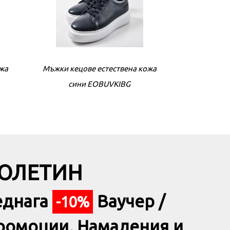
ожа
кожа
Мъжки кецове естествена кожа
Мъжки сандали естествена кожа
Мъжки кецове
Мъжки сан
кафяви EOBUVKIBG
сини EOBUVKIBG
каф
БЮЛЕТИН
еднага
Ваучер /
-10%