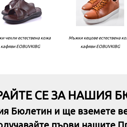
и чехли естествена кожа
Мъжки кецове естествена к
Мъжки сандали естествена 
кафяви EOBUVKIBG
кафяви EOBUVKIBG
черни EOBUVKIBG
АЙТЕ СЕ ЗА НАШИЯ 
ия Бюлетин и ще вземете в