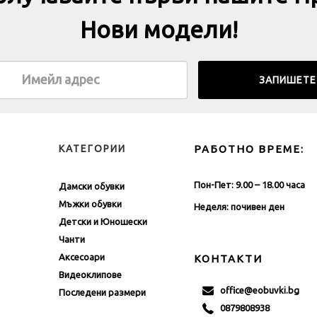
получавайте първи нашите П
Нови модели!
КАТЕГОРИИ
РАБОТНО ВРЕМЕ:
Пон-Пет: 9.00 – 18.00 часа
Дамски обувки
Мъжки обувки
Неделя: почивен ден
Детски и Юношески
Чанти
Аксесоари
КОНТАКТИ
Видеоклипове
office@eobuvki.bg
Последени размери