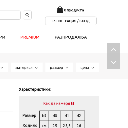
0 продукта
РЕГИСТРАЦИЯ / ВХОД
РИ
PREMIUM
РАЗПРОДАЖБА
т
материал
размер
цена
Характеристики:
Как да измеря
Размер
№
40
41
42
Ходило
см
25
25,5
26