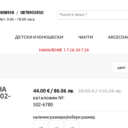
9808938
0878955950
/
ет: 9.00 – 18.00 часа
ДЕТСКИ И ЮНОШЕСКИ
ЧАНТИ
АКСЕСОА
НАМАЛЕНИЕ 1.7.26-30.7.26
цвя
НА
44.00 € / 86.06 лв.
59.00 € / 115.39 лв.
02-
каталожен №:
502-6780
налични размери/избери размер