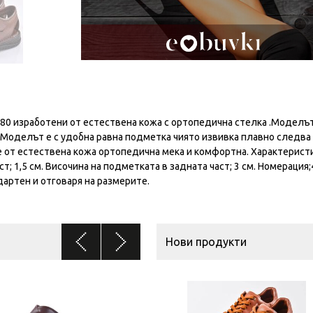
0 изработени от естествена кожа с ортопедична стелка .Моделът
 Моделът е с удобна равна подметка чиято извивка плавно следва
е от естествена кожа ортопедична мека и комфортна. Характеристи
т; 1,5 см. Височина на подметката в задната част; 3 см. Номерация;
дартен и отговаря на размерите.
Нови продукти