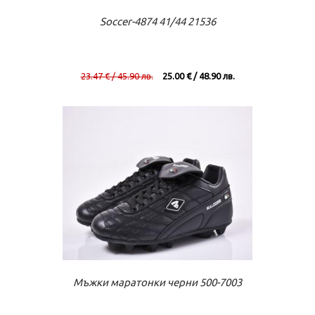
Към касата
Виж повече
Soccer-4874 41/44 21536
23.47 € / 45.90 лв.
25.00 € / 48.90 лв.
Към касата
Виж повече
Мъжки маратонки черни 500-7003