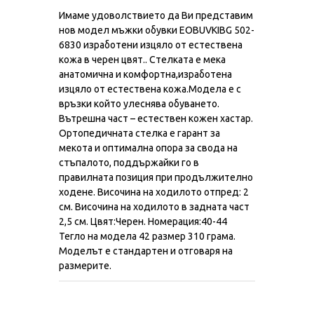
Имаме удоволствието да Ви представим
нов модел мъжки обувки EOBUVKIBG 502-
6830 изработени изцяло от естествена
кожа в черен цвят.. Стелката е мека
анатомична и комфортна,изработена
изцяло от естествена кожа.Модела е с
връзки който улеснява обуването.
Вътрешна част – естествен кожен хастар.
Ортопедичната стелка е гарант за
мекота и оптимална опора за свода на
стъпалото, поддържайки го в
правилната позиция при продължително
ходене. Височина на ходилото отпред: 2
см. Височина на ходилото в задната част
2,5 см. Цвят:Черен. Номерация:40-44
Тегло на модела 42 размер 310 грама.
Моделът е стандартен и отговаря на
размерите.