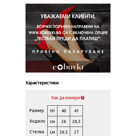
Характеристики:
Как да измеря
Размер
№
40
41
Ходило
см
26
26,5
Стелка
см
26.5
27