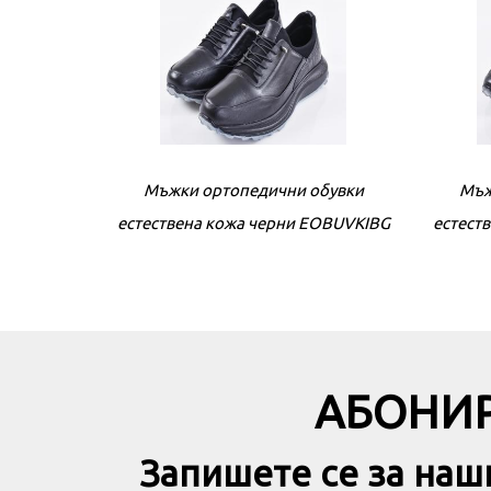
Мъжки ортопедични обувки
Мъж
естествена кожа черни EOBUVKIBG
естест
АБОНИР
Запишете се за наш