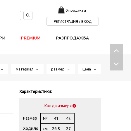
0 продукта
РЕГИСТРАЦИЯ / ВХОД
РИ
PREMIUM
РАЗПРОДАЖБА
т
материал
размер
цена
Характеристики:
Как да измеря
Размер
№
41
42
Ходило
см
26,5
27