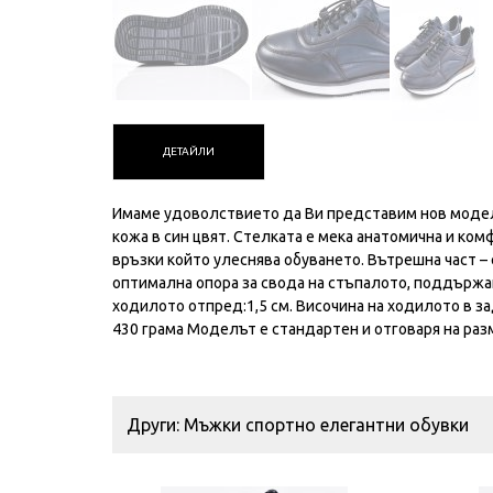
ДЕТАЙЛИ
Имаме удоволствието да Ви представим нов модел
кожа в син цвят. Стелката е мека анатомична и ко
връзки който улеснява обуването. Вътрешна част – 
оптимална опора за свода на стъпалото, поддържа
ходилото отпред:1,5 см. Височина на ходилото в за
430 грама Моделът е стандартен и отговаря на раз
Други: Мъжки спортно елегантни обувки