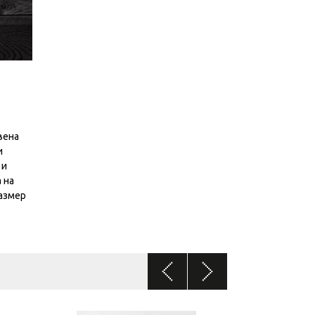
вена
и
 и
 на
размер