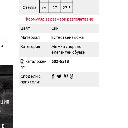
Стелка
см
27
27.5
Формуляр за размери разпечатване
Цвят
Син
Материал
Естествена кожа
ми
Категория
Мъжки спортно
елегантни обувки
каталожен
502-6518
№
Сподели с
приятели: