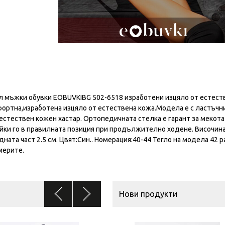
 мъжки обувки EOBUVKIBG 502-6518 изработени изцяло от естест
мфортна,изработена изцяло от естествена кожа.Модела е с ластъчн
естествен кожен хастар. Ортопедичната стелка е гарант за мекота
йки го в правилната позиция при продължително ходене. Височина
дната част 2.5 см. Цвят:Син.. Номерация:40-44 Тегло на модела 42 
мерите.
Нови продукти