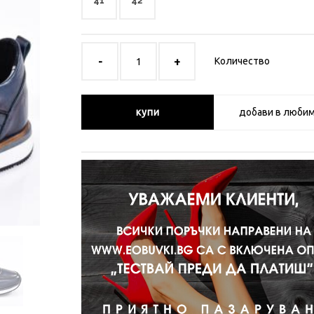
41
42
Количество
купи
добави в люби