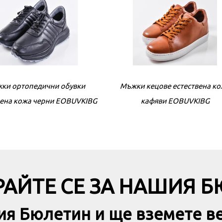
ки ортопедични обувки
Мъжки кецове естествена к
Мъжки ортопедични обув
вена кожа черни EOBUVKIBG
естествена кожа черни EOBU
кафяви EOBUVKIBG
АЙТЕ СЕ ЗА НАШИЯ 
ия Бюлетин и ще вземете в