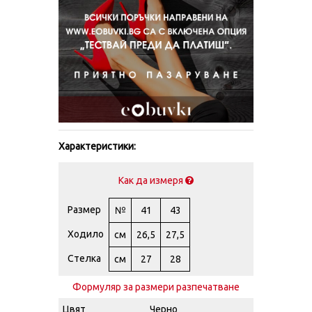
Характеристики:
Как да измеря
Размер
№
41
43
Ходило
см
26,5
27,5
Стелка
см
27
28
Формуляр за размери разпечатване
Цвят
Черно