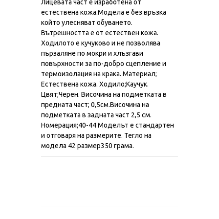
Лицевата част е изработена от
естествена кожа.Модела е без връзка
който улесняват обуването.
Вътрешността е от естествен кожа.
Ходилото е кучуково и не позволява
пързаляне по мокри и хлъзгави
повърхности за по-добро сцепление и
термоизолация на крака. Материал;
Естествена кожа. Ходило;Каучук.
Цвят;Черен. Височина на подметката в
предната част; 0,5см.Височина на
подметката в задната част 2,5 см.
Номерация;40-44 Моделът е стандартен
и отговаря на размерите. Тегло на
модела 42 размер350 грама.