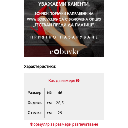
Характеристики:
Как да измеря
Размер
№
46
Ходило
см
28,5
Стелка
см
29
Формуляр за размери разпечатване