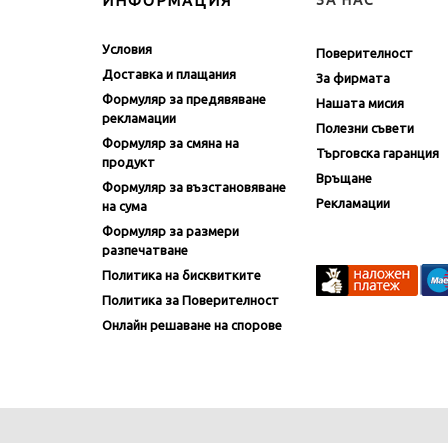
ИНФОРМАЦИЯ
ЗА НАС
Условия
Поверителност
Доставка и плащания
За фирмата
Формуляр за предявяване
Нашата мисия
рекламации
Полезни съвети
Формуляр за смяна на
Търговска гаранция
продукт
Връщане
Формуляр за възстановяване
Рекламации
на сума
Формуляр за размери
разпечатване
Политика на бисквитките
Политика за Поверителност
Онлайн решаване на спорове