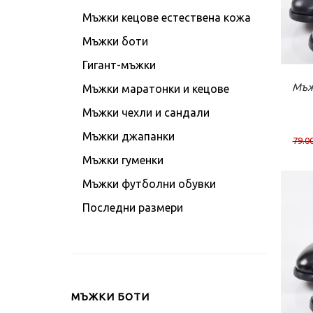
Мъжки кецове естествена кожа
Мъжки боти
Гигант-мъжки
К
Мъж
Мъжки маратонки и кецове
Мъжки чехли и сандали
Мъжки джапанки
79.00
Мъжки гуменки
Мъжки футболни обувки
Последни размери
МЪЖКИ БОТИ