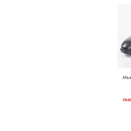
К
Мъж
79.00