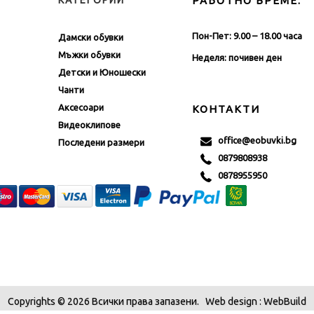
КАТЕГОРИИ
РАБОТНО ВРЕМЕ:
Пон-Пет: 9.00 – 18.00 часа
Дамски обувки
Мъжки обувки
Неделя: почивен ден
Детски и Юношески
Чанти
Аксесоари
КОНТАКТИ
Видеоклипове
office@eobuvki.bg
Последени размери
0879808938
0878955950
Copyrights © 2026 Всички права запазени.
Web design
: WebBuild