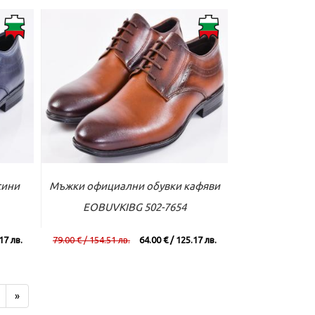
вече
Към касата
Виж повече
сини
Мъжки официални обувки кафяви
EOBUVKIBG 502-7654
17 лв.
79.00 € / 154.51 лв.
64.00 € / 125.17 лв.
»