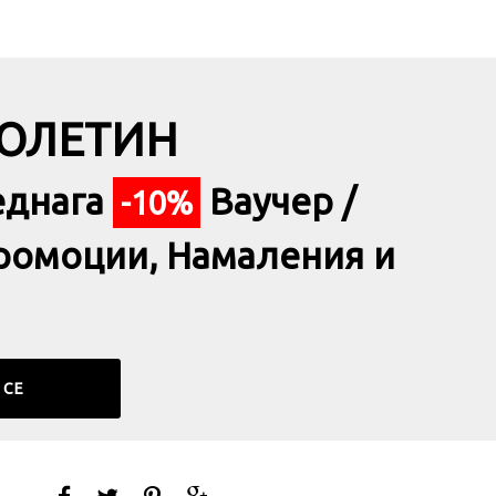
БЮЛЕТИН
еднага
Ваучер /
-10%
ромоции, Намаления и