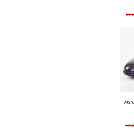
59.0
К
Мъжк
79.00