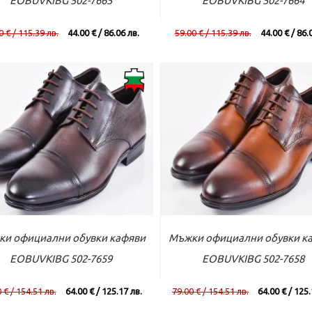
EOBUVKIBG 502-7665
EOBUVKIBG 502-7664
0 € / 115.39 лв.
44.00 € / 86.06 лв.
59.00 € / 115.39 лв.
44.00 € / 86.
ъм касата
Виж повече
Към касата
Виж по
и официални обувки кафяви
Мъжки официални обувки к
EOBUVKIBG 502-7659
EOBUVKIBG 502-7658
 € / 154.51 лв.
64.00 € / 125.17 лв.
79.00 € / 154.51 лв.
64.00 € / 125.