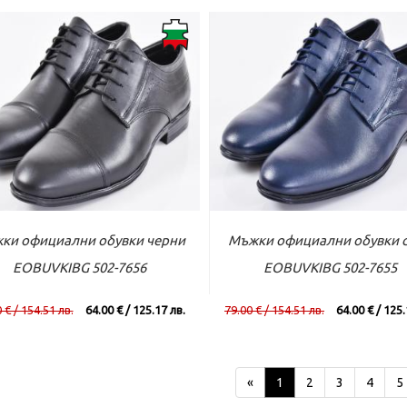
ъм касата
Виж повече
Към касата
Виж по
ки официални обувки черни
Мъжки официални обувки 
EOBUVKIBG 502-7656
EOBUVKIBG 502-7655
 € / 154.51 лв.
64.00 € / 125.17 лв.
79.00 € / 154.51 лв.
64.00 € / 125.
«
1
2
3
4
5