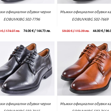
ъм касата
Виж повече
Към касата
Виж по
ки официални обувки черни
Мъжки официални обувки к
EOBUVKIBG 502-7796
EOBUVKIBG 502-7669
 € / 174.07 лв.
74.00 € / 144.73 лв.
59.00 € / 115.39 лв.
44.00 € / 86.
ъм касата
Виж повече
Към касата
Виж по
ки официални обувки черни
Мъжки официални обувки к