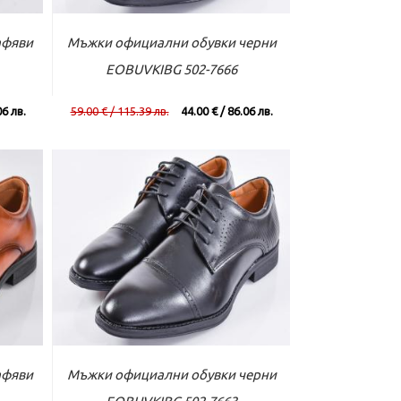
вече
Към касата
Виж повече
афяви
Мъжки официални обувки черни
EOBUVKIBG 502-7666
06 лв.
59.00 € / 115.39 лв.
44.00 € / 86.06 лв.
вече
Към касата
Виж повече
афяви
Мъжки официални обувки черни