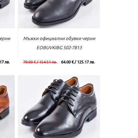
вече
Към касата
Виж повече
ерни
Мъжки официални обувки черни
EOBUVKIBG 502-7813
17 лв.
79.00 € / 154.51 лв.
64.00 € / 125.17 лв.