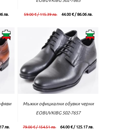
EOBUVKIBG 502-7663
06 лв.
59.00 € / 115.39 лв.
44.00 € / 86.06 лв.
вече
Към касата
Виж повече
афяви
Мъжки официални обувки черни
EOBUVKIBG 502-7657
17 лв.
79.00 € / 154.51 лв.
64.00 € / 125.17 лв.