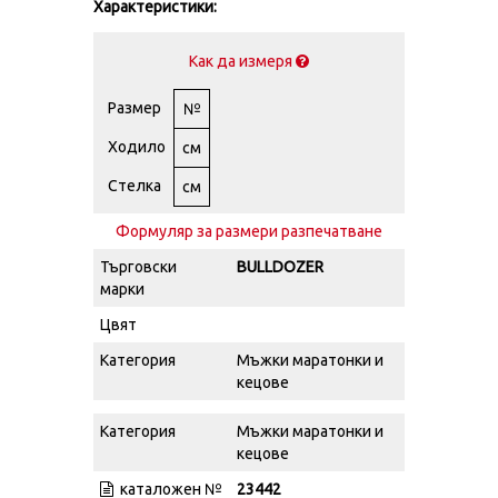
Характеристики:
Как да измеря
Размер
№
Ходило
см
Стелка
см
Формуляр за размери разпечатване
Търговски
BULLDOZER
марки
Цвят
Категория
Мъжки маратонки и
кецове
Категория
Мъжки маратонки и
кецове
каталожен №
23442