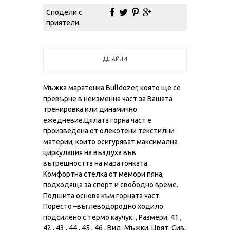
Сподели с
приятели:
ДЕТАЙЛИ
Мъжка маратонка Bulldozer, която ще се
превърне в неизменна част за Вашата
тренировка или динамично
ежедневие.Цялата горна част е
произведена от олекотени текстилни
материи, които осигуряват максимална
циркулация на въздуха във
вътрешността на маратонката.
Комфортна стелка от мемори пяна,
подходяща за спорт и свободно време.
Подшита основа към горната част.
Поресто –въглеводородно ходило
подсилено с термо каучук.., Размери: 41 ,
42 , 43 , 44 , 45 , 46 , Вид: Мъжки, Цвят: Сив,