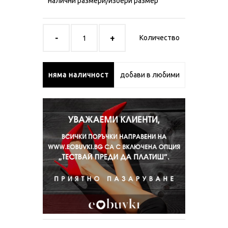
налични размери/избери размер
Количество
няма наличност
добави в любими