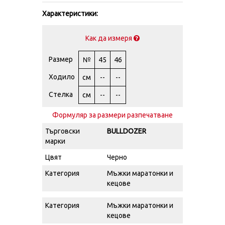
Характеристики:
Как да измеря
Размер
№
45
46
Ходило
см
--
--
Стелка
см
--
--
Формуляр за размери разпечатване
Търговски
BULLDOZER
марки
Цвят
Черно
Категория
Мъжки маратонки и
кецове
Категория
Мъжки маратонки и
кецове