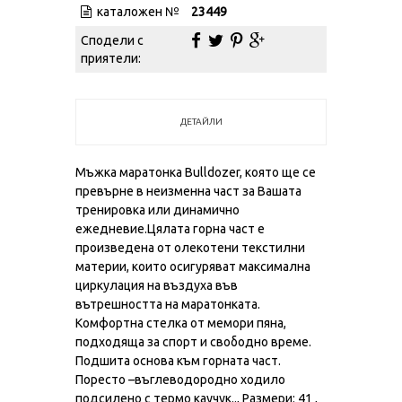
каталожен №
23449
Сподели с
приятели:
ДЕТАЙЛИ
Мъжка маратонка Bulldozer, която ще се
превърне в неизменна част за Вашата
тренировка или динамично
ежедневие.Цялата горна част е
произведена от олекотени текстилни
материи, които осигуряват максимална
циркулация на въздуха във
вътрешността на маратонката.
Комфортна стелка от мемори пяна,
подходяща за спорт и свободно време.
Подшита основа към горната част.
Поресто –въглеводородно ходило
подсилено с термо каучук.., Размери: 41 ,