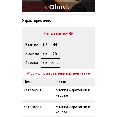
Характеристики:
Как да измеря
Размер
№
44
Ходило
см
28
Стелка
см
28.5
Формуляр за размери разпечатване
Цвят
Черно
Категория
Мъжки маратонки и
кецове
Категория
Мъжки маратонки и
кецове