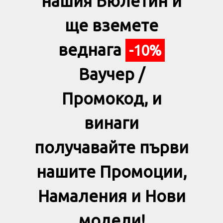
нашия Бюлетин и
ще вземете
веднага
-10%
Ваучер /
Промокод, и
винаги
получавайте първи
нашите Промоции,
Намаления и Нови
модели!