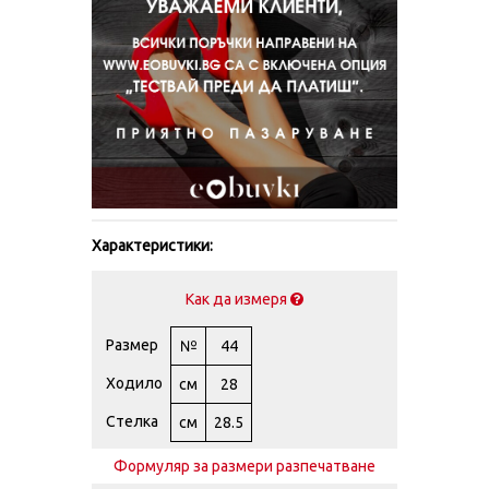
Характеристики:
Как да измеря
Размер
№
44
Ходило
см
28
Стелка
см
28.5
Формуляр за размери разпечатване