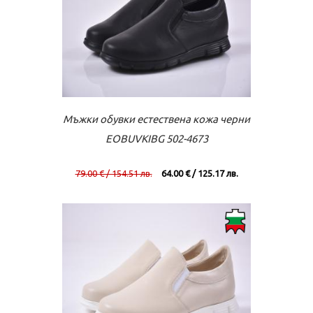
Към касата
Виж повече
Мъжки обувки естествена кожа черни
EOBUVKIBG 502-4673
79.00 € / 154.51 лв.
64.00 € / 125.17 лв.