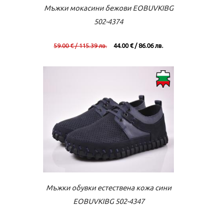
Към касата
Виж повече
Мъжки мокасини бежови EOBUVKIBG
502-4374
59.00 € / 115.39 лв.
44.00 € / 86.06 лв.
Към касата
Виж повече
Мъжки обувки естествена кожа сини
EOBUVKIBG 502-4347