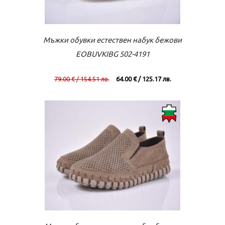
Към касата
Виж повече
Мъжки обувки естествен набук бежови
EOBUVKIBG 502-4191
79.00 € / 154.51 лв.
64.00 € / 125.17 лв.
Към касата
Виж повече