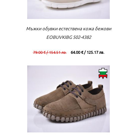
Към касата
Виж повече
Мъжки обувки естествена кожа бежови
EOBUVKIBG 502-4382
79.00 € / 154.51 лв.
64.00 € / 125.17 лв.