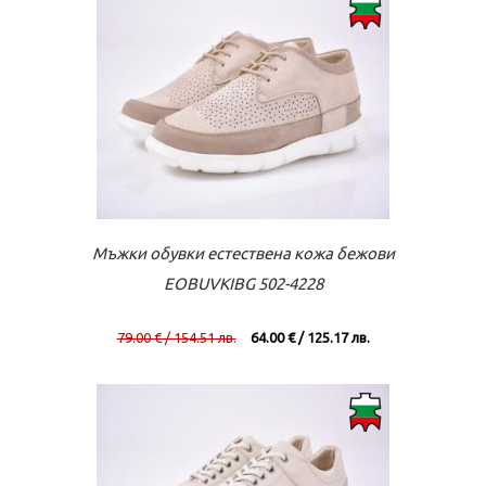
Към касата
Виж повече
Мъжки обувки естествена кожа бежови
EOBUVKIBG 502-4228
79.00 € / 154.51 лв.
64.00 € / 125.17 лв.