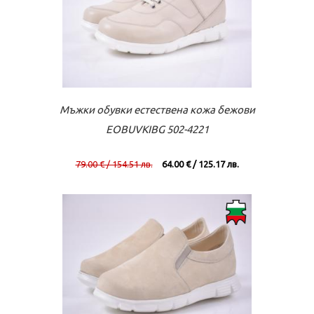
Към касата
Виж повече
Мъжки обувки естествена кожа бежови
EOBUVKIBG 502-4221
79.00 € / 154.51 лв.
64.00 € / 125.17 лв.