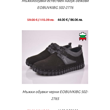
Мъжкиобувки естествен набук бежови
EOBUVKIBG 502-2776
59.00 € / 115.39 лв.
44.00 € / 86.06 лв.
Към касата
Виж повече
Мъжки обувки черни EOBUVKIBG 502-
2765