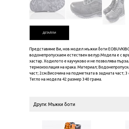
ДЕТАЙЛИ
Представяме Ви, нов модел мъжки боти EOBUVKIBG 5
водонепропускаем естествен велур.Модела е с връ
хастар. Ходилото е каучуково и не позволява пърз
термоизолация на крака. Материал; Водонепропуска
част; 2см.Височина на подметката в задната част; 
Тегло на модела 42 размер 340 грама.
Други: Мъжки боти