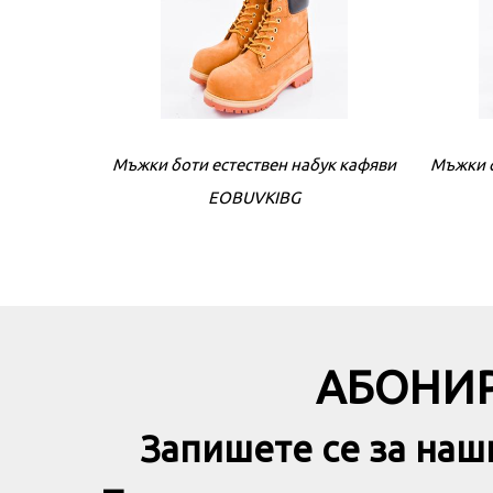
Мъжки боти естествен набук кафяви
Мъжки б
EOBUVKIBG
АБОНИР
Запишете се за наш