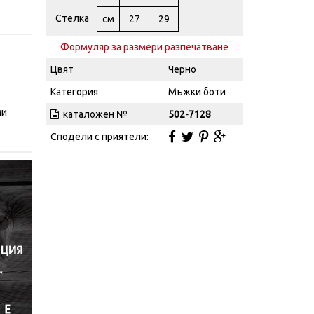
Стелка
см
27
29
Формуляр за размери разпечатване
Цвят
Черно
Категория
Мъжки боти
ми
каталожен №
502-7128
Сподели с приятели: