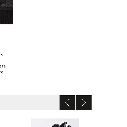
ек
ата
те.