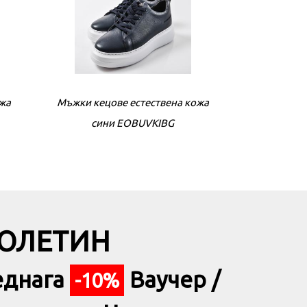
черни
ожа
Мъжки боти естествен набук сини
Мъжки кецове естествена кожа
Мъжки кецове
Мъжки боти
сини EOBUVKIBG
EOBUVKIBG
БЮЛЕТИН
еднага
Ваучер /
-10%