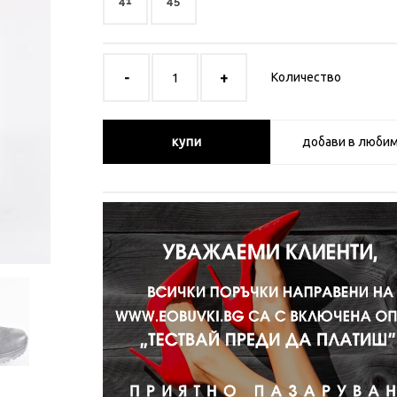
41
45
Количество
купи
добави в люби