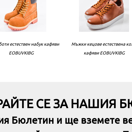
оти естествен набук кафяви
Мъжки боти естествена кожа 
Мъжки кецове естествена к
EOBUVKIBG
кафяви EOBUVKIBG
EOBUVKIBG
АЙТЕ СЕ ЗА НАШИЯ 
ия Бюлетин и ще вземете в