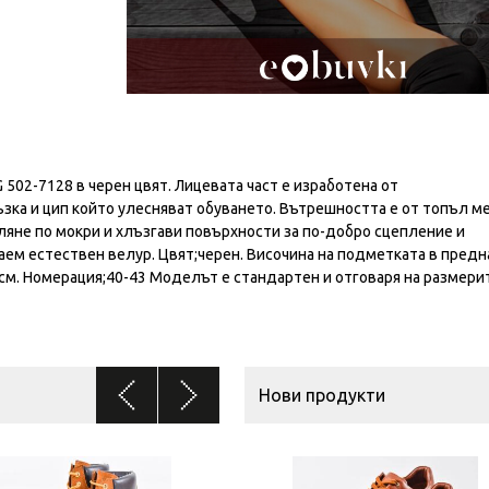
02-7128 в черен цвят. Лицевата част е изработена от
зка и цип който улесняват обуването. Вътрешността е от топъл м
аляне по мокри и хлъзгави повърхности за по-добро сцепление и
ем естествен велур. Цвят;черен. Височина на подметката в предн
3 см. Номерация;40-43 Моделът е стандартен и отговаря на размери
Нови продукти