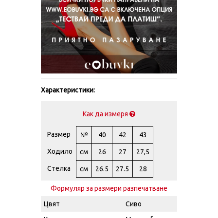
Характеристики:
Как да измеря
Размер
№
40
42
43
Ходило
см
26
27
27,5
Стелка
см
26.5
27.5
28
Формуляр за размери разпечатване
Цвят
Сиво