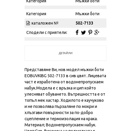
Категория
Мъжки боти
Категория
Мъжки боти
каталожен №
502-7133
Сподели с приятели:
ДЕТАЙЛИ
Представяме Ви, нов модел мъжки боти
EOBUVKIBG 502-7133 в сив цвят. Лицевата
част е изработена от водонепропускаем
набук.Модела е с връзка и цип който
улесняват обуването. Вътрешността е от
топъл мек хастар. Ходилото е каучуково
и не позволява пързаляне по мокри и
хлъзгави повърхности за по-добро
сцепление и термоизолация на крака.
Материал; Водонепропускаем набук.
Цвят;Сив. Височина на подметката в