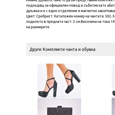
подходящ за официален повод и събития като абиту
дръжка и е с едно отделение и магнитно закопчаване
Цвят: Сребрист. Kаталожен номер на чантата: 502-3
ходилото в предната част: 3 см.Височина на тока 1
на размерите.
Други: Комплекти чанта и обувка