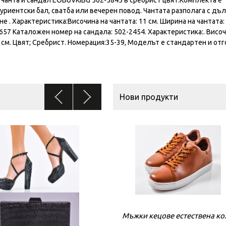
риентски бал, сватба или вечерен повод. Чантата разполага с дъл
 . Характеристика:Височина на чантата: 11 см. Ширина на чантата: 
657 Kаталожен номер на сандала: 502-2454. Характеристикa:. Височ
0 см. Цвят; Сребрист. Номерация:35-39, Моделът е стандартен и от
Нови продукти
Мъжки кецове естествена к