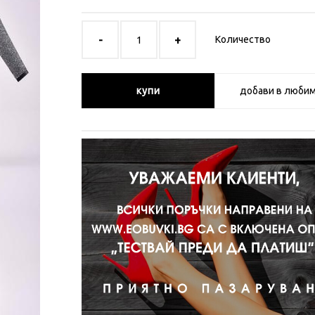
Количество
купи
добави в люби