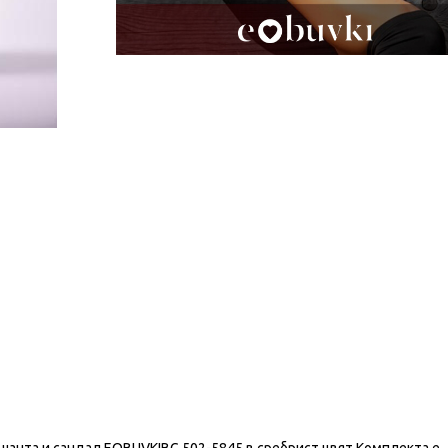
анта и сандал EOBUVKIBG 502-5845 в сребрист цвят.Комплекта е