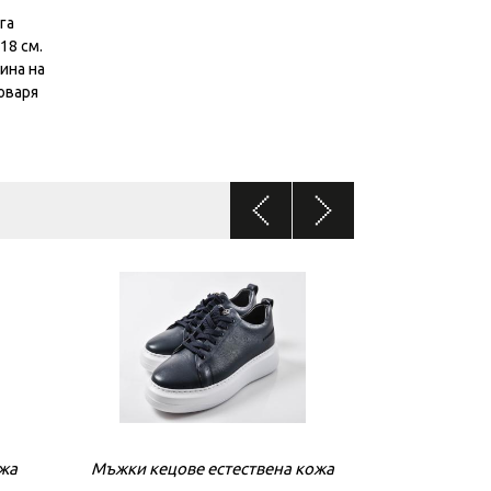
га
18 см.
ина на
говаря
ожа
Мъжки кецове естествена кожа
Мъжки кецове