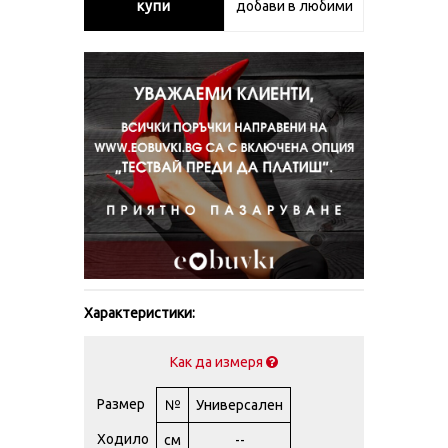
купи
добави в любими
Характеристики:
Как да измеря
Размер
№
Универсален
Ходило
см
--