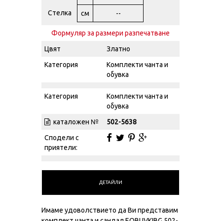
Стелка
см
--
Формуляр за размери разпечатване
Цвят
Златно
Категория
Комплекти чанта и
обувка
Категория
Комплекти чанта и
обувка
каталожен №
502-5638
Сподели с
приятели:
ДЕТАЙЛИ
Имаме удоволствието да Ви представим
комплект чанта и сандал EOBUVKIBG 502-