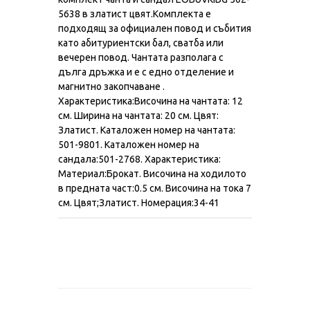
5638 в златист цвят.Комплекта е
подходящ за официален повод и събития
като абитуриентски бал, сватба или
вечерен повод. Чантата разполага с
дълга дръжка и е с едно отделение и
магнитно закопчаване .
Характеристика:Височина на чантата: 12
см. Ширина на чантата: 20 см. Цвят:
Златист. Kаталожен номер на чантата:
501-9801. Kаталожен номер на
сандала:501-2768. Характеристикa:
Материал:Брокат. Височина на ходилото
в предната част:0.5 см. Височина на тока 7
см. Цвят;Златист. Номерация:34-41