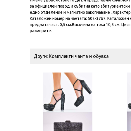
Имаме удоволствието да Ви представим комплект 
за официален повод и събития като абитуриентски б
едно отделение и магнитно закопчаване . Характерис
Kаталожен номер на чантата: 502-3767. Kаталожен н
предната част: 0,5 см.Височина на тока 10,5 см. Цв
размерите.
Други: Комплекти чанта и обувка