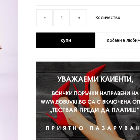
Количество
купи
добави в люби