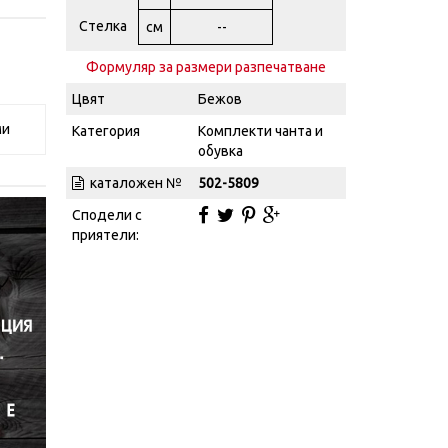
Стелка
см
--
Формуляр за размери разпечатване
Цвят
Бежов
ми
Категория
Комплекти чанта и
обувка
каталожен №
502-5809
Сподели с
приятели: