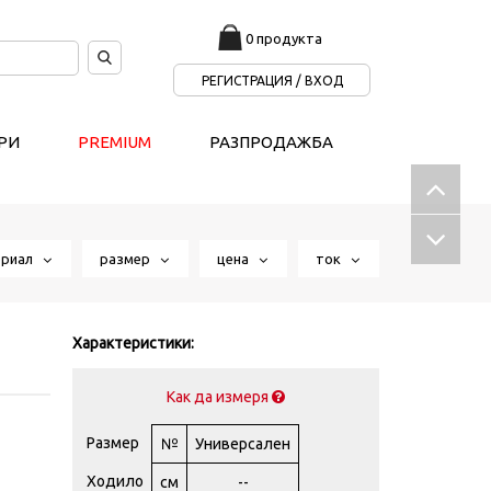
0 продукта
РЕГИСТРАЦИЯ / ВХОД
РИ
PREMIUM
РАЗПРОДАЖБА
ериал
размер
цена
ток
Характеристики:
Как да измеря
Размер
№
Универсален
Ходило
см
--