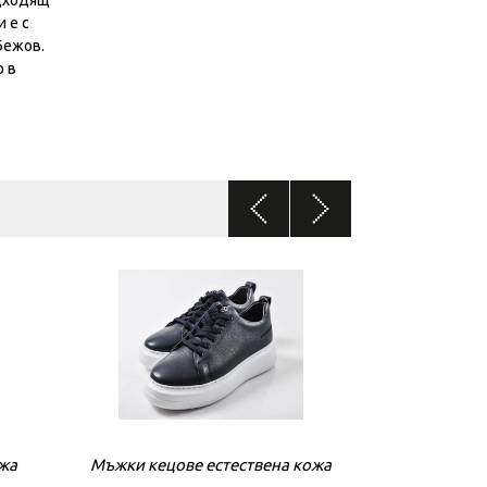
одходящ
 е с
Бежов.
о в
ожа
Мъжки кецове естествена кожа
Мъжки кецове