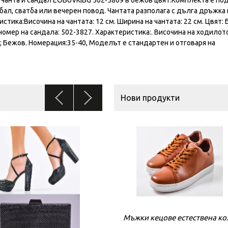
чанта и сандал EOBUVKIBG 502-5809 в бежов цвят.Комплекта е п
ал, сватба или вечерен повод. Чантата разполага с дълга дръжка и
тика:Височина на чантата: 12 см. Ширина на чантата: 22 см. Цвят: 
омер на сандала: 502-3827. Характеристикa:. Височина на ходилот
ят; Бежов. Номерация:35-40, Моделът е стандартен и отговаря на
Нови продукти
Мъжки кецове естествена к