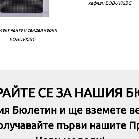
кафяви EOBUVKIBG
ект чанта и сандал черни
Комплект чанта и сандал ч
EOBUVKIBG
EOBUVKIBG
АЙТЕ СЕ ЗА НАШИЯ 
ия Бюлетин и ще вземете в
получавайте първи нашите П