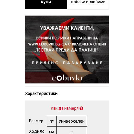
купи
добави в любими
Характеристики:
Как да измеря
Размер
№
Универсален
Ходило
см
--