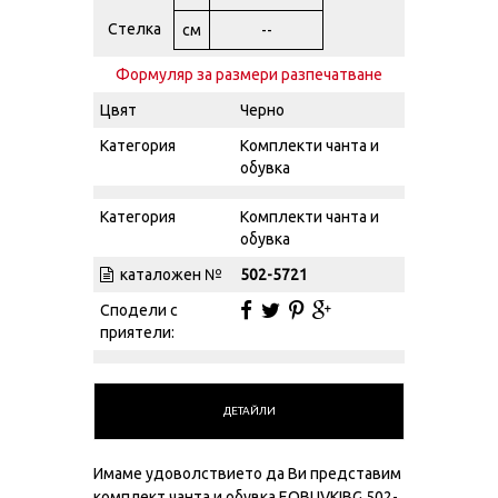
Стелка
см
--
Формуляр за размери разпечатване
Цвят
Черно
Категория
Комплекти чанта и
обувка
Категория
Комплекти чанта и
обувка
каталожен №
502-5721
Сподели с
приятели:
ДЕТАЙЛИ
Имаме удоволствието да Ви представим
комплект чанта и обувка EOBUVKIBG 502-