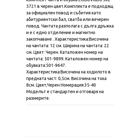
5721 в черен цвят.Комплекта е подходящ
за официален повод и събития като
абитуриентски бал, сватба или вечерен
повод. Чантата разполага с дълга дръжка
и е с едно отделение и магнитно
закопчаване . Характеристика:Височина
на чантата: 12 см. Ширина на чантата: 22
см. Цвят: Черен. Kаталожен номер на
чантата: 501-9899. Kаталожен номер на
обувката:501-9647.
Характеристикa:Височина на ходилото в
предната част: 0,5см. Височина на тока
8см. Цвят;Черен Номерация:35-40
Моделът е стандартен и отговаря на
размерите.