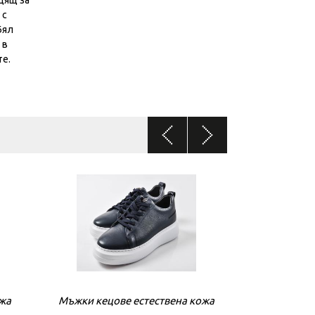
дящ за
 с
Бял
 в
те.
ожа
Мъжки кецове естествена кожа
Мъжки кецове