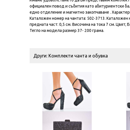
Имаме удоволствието да Ви представим комплект ч
официален повод и събития като абитуриентски бал,
едно отделение и магнитно закопчаване . Характерис
Kаталожен номер на чантата: 502-3713. Kаталожен 
предната част: 0,5 см. Височина на тока 7 см. Цвят
Тегло на модела размер 37- 200 грама.
Други: Комплекти чанта и обувка