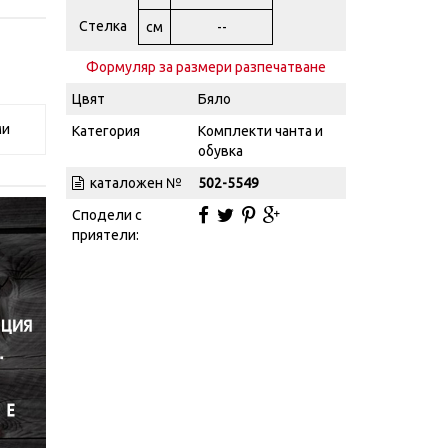
Стелка
см
--
Формуляр за размери разпечатване
Цвят
Бяло
ми
Категория
Комплекти чанта и
обувка
каталожен №
502-5549
Сподели с
приятели: