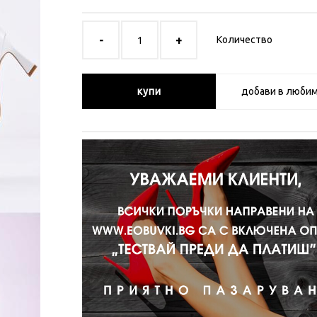
Количество
купи
добави в люби