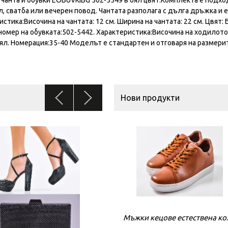
анта и обувки EOBUVKIBG 502-5549 в бял цвят.Комплекта е подхо
 сватба или вечерен повод. Чантата разполага с дълга дръжка и е
тика:Височина на чантата: 12 см. Ширина на чантата: 22 см. Цвят: 
номер на обувката:502-5442. Характеристикa:Височина на ходилото
; Бял. Номерация:35-40 Моделът е стандартен и отговаря на размери
Нови продукти
Мъжки кецове естествена к