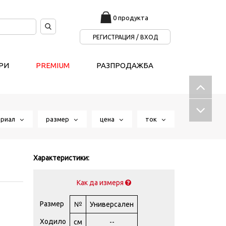
0 продукта
РЕГИСТРАЦИЯ / ВХОД
РИ
PREMIUM
РАЗПРОДАЖБА
ериал
размер
цена
ток
Характеристики:
Как да измеря
Размер
№
Универсален
Ходило
см
--