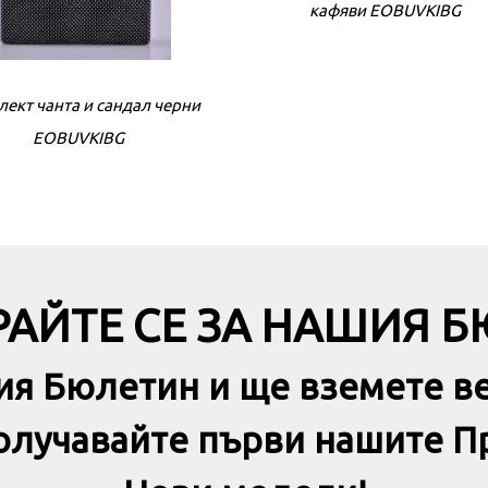
кафяви EOBUVKIBG
ект чанта и сандал черни
Комплект чанта и сандал ч
EOBUVKIBG
EOBUVKIBG
АЙТЕ СЕ ЗА НАШИЯ 
ия Бюлетин и ще вземете в
получавайте първи нашите П