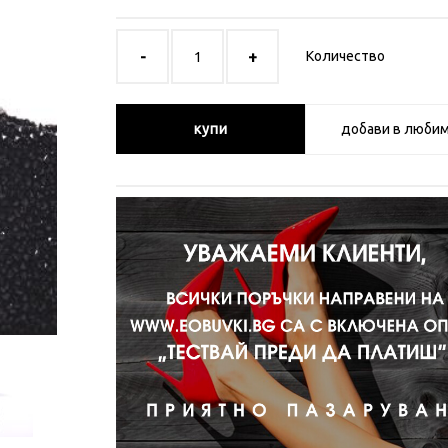
Количество
купи
добави в люби