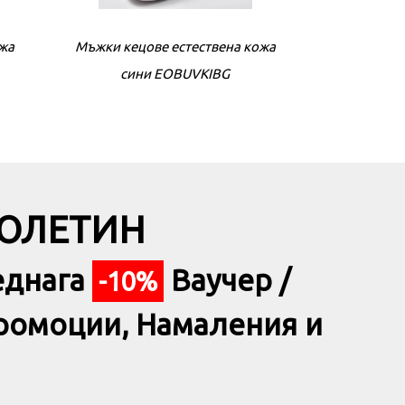
ожа
антa
Мъжки кецове естествена кожа
Елегантна абитуриентска чантa
Мъжки кецове
Елегантна
бежова EOBUVKIBG
сини EOBUVKIBG
беж
БЮЛЕТИН
еднага
Ваучер /
-10%
ромоции, Намаления и