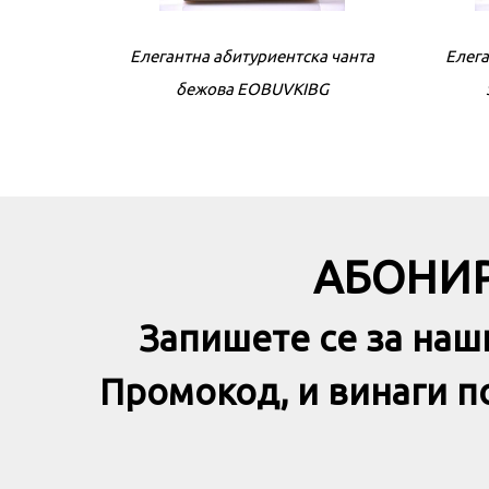
Елегантна абитуриентска чантa
Елега
бежова EOBUVKIBG
АБОНИР
Запишете се за наш
Промокод, и винаги 