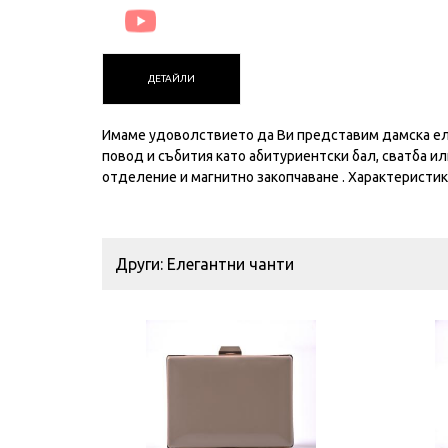
ДЕТАЙЛИ
Имаме удоволствието да Ви представим дамска ел
повод и събития като абитуриентски бал, сватба и
отделение и магнитно закопчаване . Характеристика:
Други: Елегантни чанти