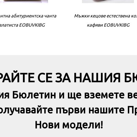
нтна абитуриентска чантa
Мъжки кецове естествена к
Елегантна абитуриентска ч
златиста EOBUVKIBG
кафяви EOBUVKIBG
черна EOBUVKIBG
АЙТЕ СЕ ЗА НАШИЯ 
ия Бюлетин и ще вземете в
получавайте първи нашите П
Нови модели!