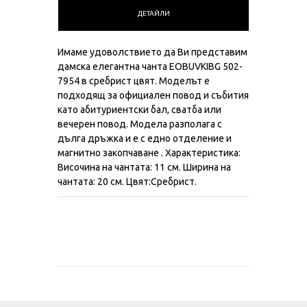
ДЕТАЙЛИ
Имаме удоволствието да Ви представим
дамска елегантна чанта EOBUVKIBG 502-
7954 в сребрист цвят. Моделът е
подходящ за официален повод и събития
като абитуриентски бал, сватба или
вечерен повод. Модела разполага с
дълга дръжка и е с едно отделение и
магнитно закопчаване . Характеристика:
Височина на чантата: 11 см. Ширина на
чантата: 20 см. Цвят:Сребрист.