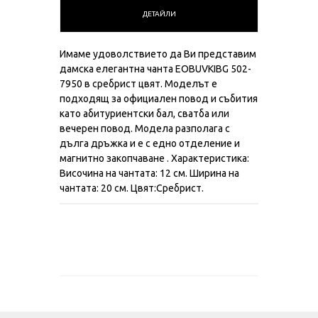
ДЕТАЙЛИ
Имаме удоволствието да Ви представим
дамска елегантна чанта EOBUVKIBG 502-
7950 в сребрист цвят. Моделът е
подходящ за официален повод и събития
като абитуриентски бал, сватба или
вечерен повод. Модела разполага с
дълга дръжка и е с едно отделение и
магнитно закопчаване . Характеристика:
Височина на чантата: 12 см. Ширина на
чантата: 20 см. Цвят:Сребрист.