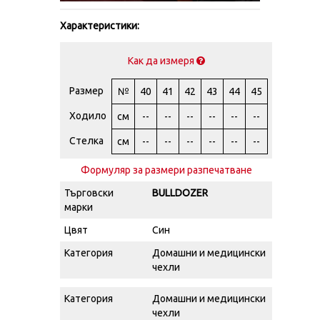
Характеристики:
Как да измеря
Размер
№
40
41
42
43
44
45
Ходило
см
--
--
--
--
--
--
Стелка
см
--
--
--
--
--
--
Формуляр за размери разпечатване
Търговски
BULLDOZER
марки
Цвят
Син
Категория
Домашни и медицински
чехли
Категория
Домашни и медицински
чехли