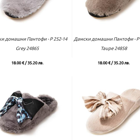
ъм касата
Виж повече
Към касата
Виж по
и домашни Пантофи - P 252-14
Дамски домашни Пантофи - P 
Grey 24865
Taupe 24858
18.00 € / 35.20 лв.
18.00 € / 35.20 лв.