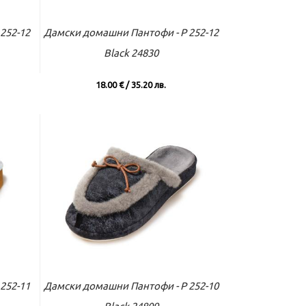
вече
Към касата
Виж повече
252-12
Дамски домашни Пантофи - P 252-12
Black 24830
18.00 € / 35.20 лв.
вече
Към касата
Виж повече
252-11
Дамски домашни Пантофи - P 252-10