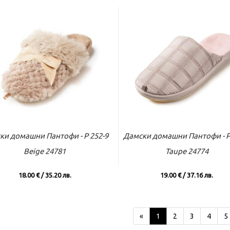
ъм касата
Виж повече
Към касата
Виж по
ки домашни Пантофи - P 252-9
Дамски домашни Пантофи - P
Beige 24781
Taupe 24774
18.00 € / 35.20 лв.
19.00 € / 37.16 лв.
«
1
2
3
4
5