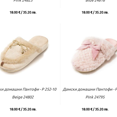
Pink 24823
Blue 24816
18.00 € / 35.20 лв.
18.00 € / 35.20 лв.
ъм касата
Виж повече
Към касата
Виж по
и домашни Пантофи - P 252-10
Дамски домашни Пантофи - P
Beige 24802
Pink 24795
18.00 € / 35.20 лв.
18.00 € / 35.20 лв.