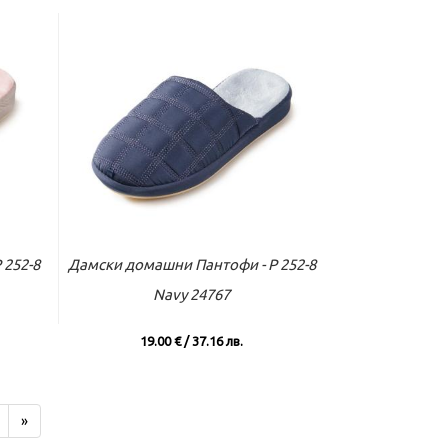
вече
Към касата
Виж повече
 252-8
Дамски домашни Пантофи - P 252-8
Navy 24767
19.00 € / 37.16 лв.
»