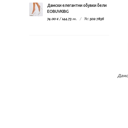
Дамски елегантни обувки бели
ЕОBUVKIBG
74.00 € / 144.73 лв.
№: 502-7856
К
Дамс