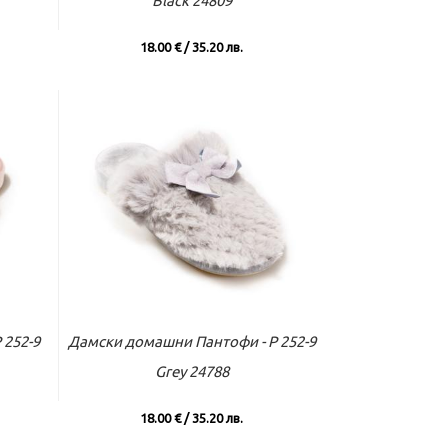
Black 24809
18.00 € / 35.20 лв.
вече
Към касата
Виж повече
 252-9
Дамски домашни Пантофи - P 252-9
Grey 24788
18.00 € / 35.20 лв.