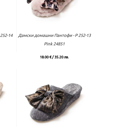
вече
Към касата
Виж повече
252-14
Дамски домашни Пантофи - P 252-13
Pink 24851
18.00 € / 35.20 лв.