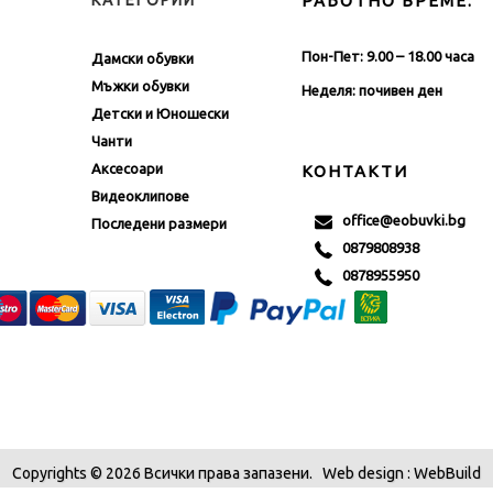
КАТЕГОРИИ
РАБОТНО ВРЕМЕ:
Пон-Пет: 9.00 – 18.00 часа
Дамски обувки
Мъжки обувки
Неделя: почивен ден
Детски и Юношески
Чанти
Аксесоари
КОНТАКТИ
Видеоклипове
office@eobuvki.bg
Последени размери
0879808938
0878955950
Copyrights © 2026 Всички права запазени.
Web design
: WebBuild