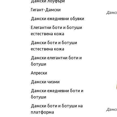
Дамски лоуфъри
Гигант-Дамски
К
Дамск
Дамски ежедневни обувки
Елегантни боти и ботуши
естествена кожа
Дамски боти и ботуши
естествена кожа
Дамски елегантни боти и
ботуши
Апрески
Дамски чизми
Дамски ежедневни боти и
ботуши
Дамски боти и ботуши на
К
Дамск
платформа