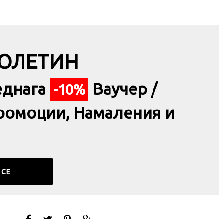
БЮЛЕТИН
еднага
Ваучер /
-10%
ромоции, Намаления и