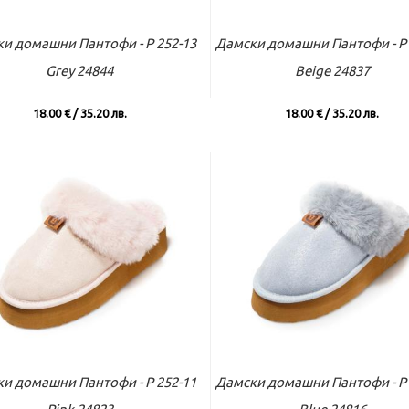
ъм касата
Виж повече
Към касата
Виж по
и домашни Пантофи - P 252-13
Дамски домашни Пантофи - P 
Grey 24844
Beige 24837
18.00 € / 35.20 лв.
18.00 € / 35.20 лв.
ъм касата
Виж повече
Към касата
Виж по
и домашни Пантофи - P 252-11
Дамски домашни Пантофи - P 