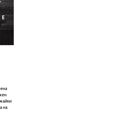
вена
ожен
ржайки
а на