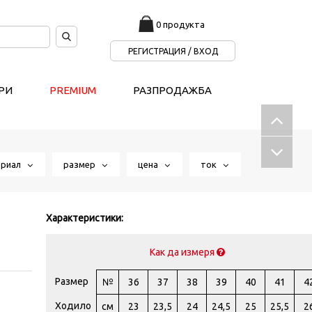
0 продукта
РЕГИСТРАЦИЯ / ВХОД
РИ
PREMIUM
РАЗПРОДАЖБА
ериал
размер
цена
ток
Характеристики:
Как да измеря
Размер
№
36
37
38
39
40
41
4
Ходило
см
23
23,5
24
24,5
25
25,5
2