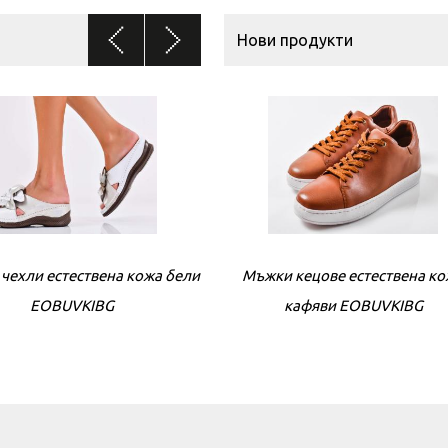
Нови продукти
чехли естествена кожа бели
Мъжки кецове естествена к
Дамски сандали естествена 
EOBUVKIBG
кафяви EOBUVKIBG
бели EOBUVKIBG