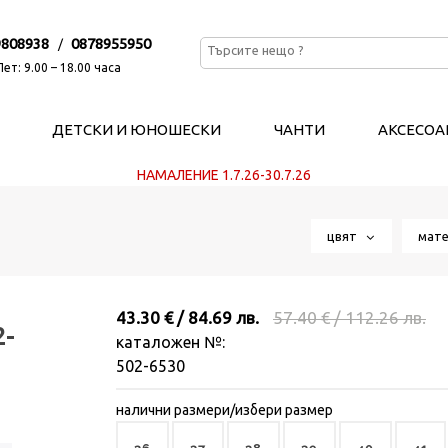
9808938
0878955950
/
ет: 9.00 – 18.00 часа
ДЕТСКИ И ЮНОШЕСКИ
ЧАНТИ
АКСЕСОА
НАМАЛЕНИЕ 1.7.26-30.7.26
цвят
мат
43.30 € / 84.69 лв.
57.40 € / 112.26 лв.
2-
каталожен №:
502-6530
налични размери/избери размер