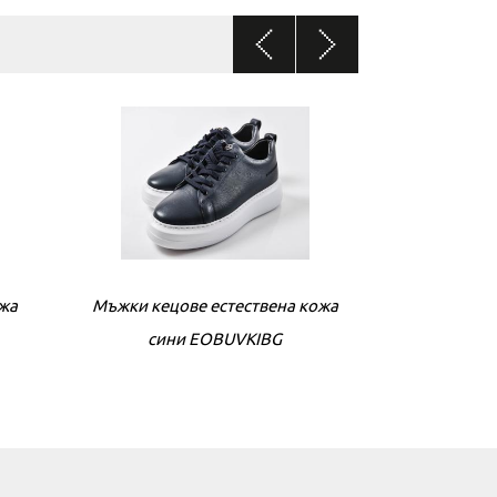
ожа
кожа
Мъжки кецове естествена кожа
Дамски сандали естествена кожа
Мъжки кецове
Дамски са
сини EOBUVKIBG
черни EOBUVKIBG
бе