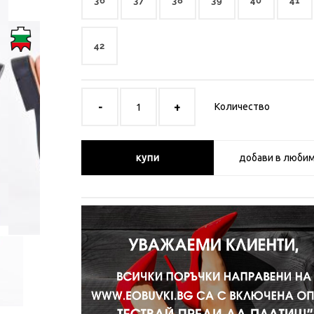
36
37
38
39
40
41
42
Количество
купи
добави в люби