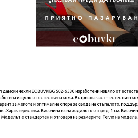
 дамски чехли EOBUVKIBG 502-6530 изработени изцяло от естест
аботена изцяло от естествена кожа. Вътрешна част – естествен к
гарант за мекота и оптимална опора за свода на стъпалото, поддъ
 .Характеристика: Височина на на ходилото отпред: 1 см. Височин
2 Моделът е стандартен и отговаря на размерите. Тегло на модела,