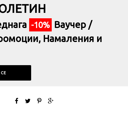
БЮЛЕТИН
еднага
Ваучер /
-10%
ромоции, Намаления и