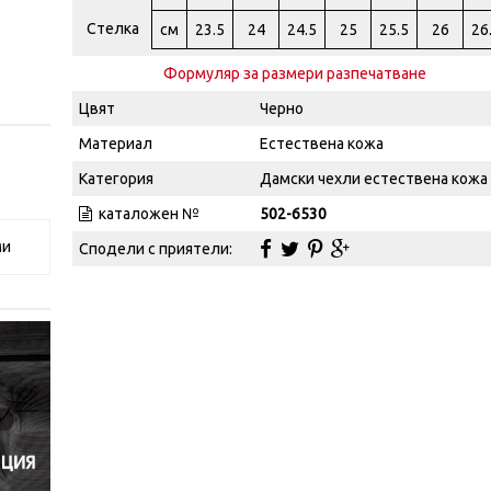
Стелка
см
23.5
24
24.5
25
25.5
26
26
Формуляр за размери разпечатване
Цвят
Черно
Материал
Естествена кожа
Категория
Дамски чехли естествена кожа
каталожен №
502-6530
ми
Сподели с приятели: