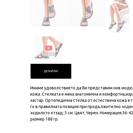
ДЕТАЙЛИ
Имаме удоволствието да Ви представим нов модел
кожа. Стелката е мека анатомична и комфортна,изр
хастар. Ортопедична стелка от естествена кожа е 
го в правилната позиция при продължително ходене.
ходилото отзад; 3 см. Цвят; Черен. Номерация:36-4
размер 188 гр.