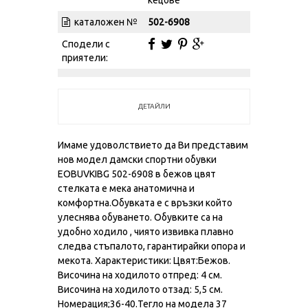
каталожен №
502-6908
Сподели с
приятели:
ДЕТАЙЛИ
Имаме удоволствието да Ви представим
нов модел дамски спортни обувки
EOBUVKIBG 502-6908 в бежов цвят
стелката е мека анатомична и
комфортна.Обувката е с връзки който
улеснява обуването. Обувките са на
удобно ходило , чиято извивка плавно
следва стъпалото, гарантирайки опора и
мекота. Характеристики: Цвят:Бежов.
Височина на ходилото отпред: 4 см.
Височина на ходилото отзад: 5,5 см.
Номерация;36-40.Тегло на модела 37