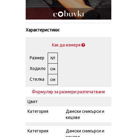
Характеристики:
Как да измеря
Размер
№
Ходило
см
Стелка
см
Формуляр за размери разпечатване
Цвят
Категория
Дамски сникърси и
кецове
Категория
Дамски сникърси и
кецове